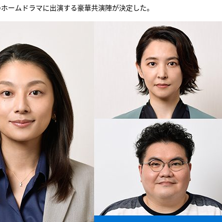
のホームドラマに出演する豪華共演陣が決定した。
『アイ＝ラブ！げーみん
E齋藤樹愛羅＆佐々木舞
ビュー