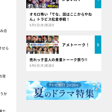
オモロ怖い「でな、話はここからやね
ん」トラビス松倉参戦！
8月5日(水)放送分
噛み合
アメトーーク！
5
させら
売れっ子芸人の貴重トーーク祭り!!
8月6日(木)放送分
の背
どうか
男た