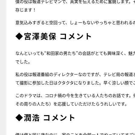
僕の役は報道テレビマンで、真実を伝えるために奮闘します。
存じます！
意気込みすぎると空回って、しょーもないやっちゃと思われる
◆宮澤美保 コメント
なんといっても“和田家の男たち”の会話がとても興味深く、
でした。
私の役は報道番組のディレクターなのですが、テレビ局の報道
て撮影に参加した日はクタクタになりました。早く涼しい顔で
このドラマは、コロナ禍の今を生きている人たちのお話です。
その周りの人たち）を応援していただけたらうれしいです。
◆潤浩 コメント
優は僕と同じ歳なのに、家のことを全部一人でやっていてすご