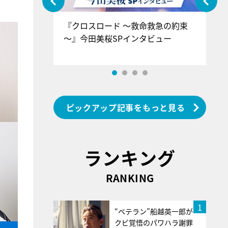
ぐ』＝LOV
『クロスロード ～救命救急の約束
『
香SPインタ
～』今田美桜SPインタビュー
ロ
ン
ピックアップ記事をもっと見る
ランキング
RANKING
1
“ベテラン”船越英一郎が
クビ覚悟のパワハラ謝罪