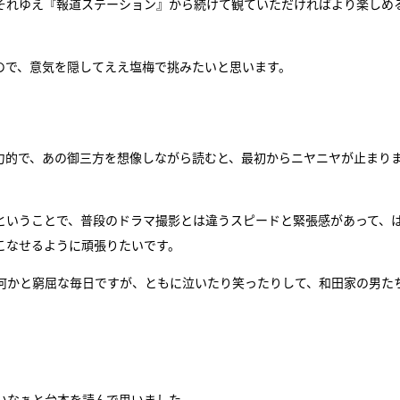
それゆえ『報道ステーション』から続けて観ていただければより楽しめ
ので、意気を隠してええ塩梅で挑みたいと思います。
魅力的で、あの御三方を想像しながら読むと、最初からニヤニヤが止まり
ということで、普段のドラマ撮影とは違うスピードと緊張感があって、
こなせるように頑張りたいです。
何かと窮屈な毎日ですが、ともに泣いたり笑ったりして、和田家の男た
いなぁと台本を読んで思いました。