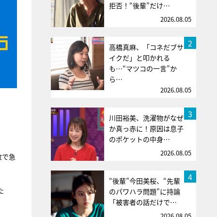
拒否！“後輩”だけ…
2026.08.05
2
高橋真麻、「コネだブサ
イクだ」と叩かれる
も…“マツコの一言”か
ら…
2026.08.05
3
川田裕美、洗濯物がなぜ
か真っ赤に！原因は息子
のポケットの中身…
2026.08.05
故で急
4
“後輩”今田美桜、“先輩
た
のパワハラ問題”に持論
「被害者の話だけで…
2026.08.05