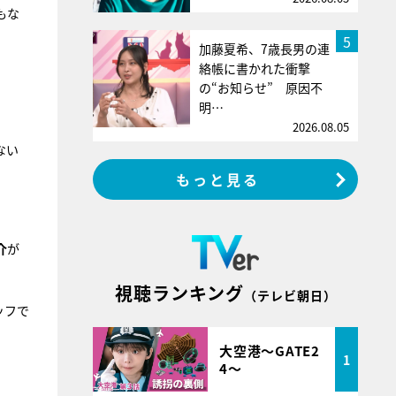
もな
5
加藤夏希、7歳長男の連
絡帳に書かれた衝撃
の“お知らせ” 原因不
明…
2026.08.05
ない
もっと見る
介
が
視聴ランキング
（テレビ朝日）
ッフで
大空港～GATE2
1
4～