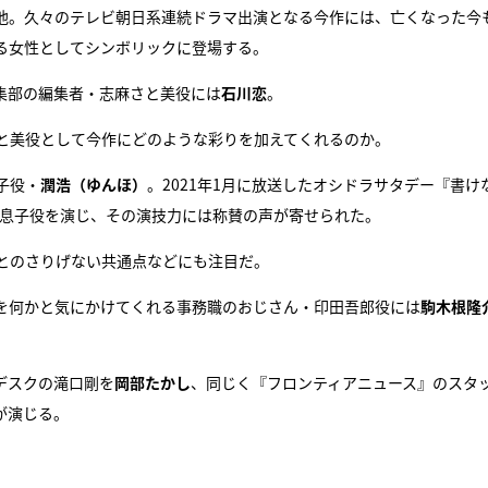
池。久々のテレビ朝日系連続ドラマ出演となる今作には、亡くなった今
る女性としてシンボリックに登場する。
集部の編集者・志麻さと美役には
石川恋
。
と美役として今作にどのような彩りを加えてくれるのか。
子役・
潤浩（ゆんほ）
。2021年1月に放送したオシドラサタデー『書け
真の息子役を演じ、その演技力には称賛の声が寄せられた。
とのさりげない共通点などにも注目だ。
を何かと気にかけてくれる事務職のおじさん・印田吾郎役には
駒木根隆
デスクの滝口剛を
岡部たかし
、同じく『フロンティアニュース』のスタ
が演じる。