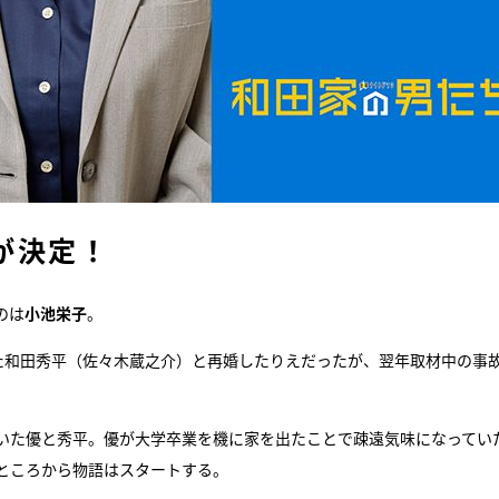
が決定！
のは
小池栄子
。
った和田秀平（佐々木蔵之介）と再婚したりえだったが、翌年取材中の事
いた優と秀平。優が大学卒業を機に家を出たことで疎遠気味になってい
ところから物語はスタートする。