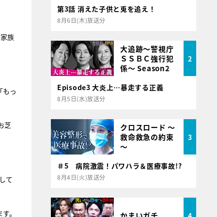
第3話 消えた子供と兎を追え！
8月6日(木)放送分
は家族
大追跡～警視庁
ＳＳＢＣ強行犯
2
係～ Season2
Episode3 大炎上…暴走する正義
「もっ
8月5日(水)放送分
お芝
クロスロード ～
救命救急の約束
3
～
＃5 病院激震！パワハラ＆医療事故!?
8月4日(火)放送分
して
ます。
かまいガチ
4