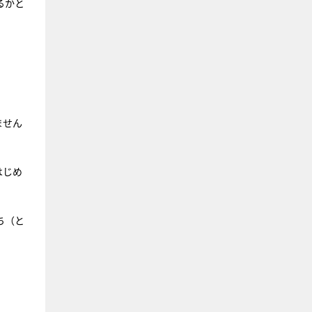
るかと
ません
はじめ
ち（と