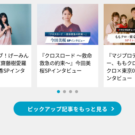
ブ！げーみん
『クロスロード ～救命
『マジプロ
E齋藤樹愛羅
救急の約束～』今田美
ー、ももク
香SPインタ
桜SPインタビュー
クロ×東京0
ンタビュー
ピックアップ記事をもっと見る