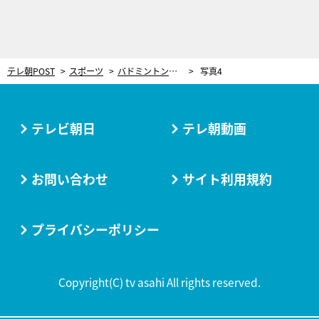
テレ朝POST
スポーツ
バドミントン渡辺勇大＆東野有紗ペア、新たな戦いへ！解散危機も乗り越えた“余り者”同士10年の「コンビ愛」
写真4
テレビ朝日
テレ朝動画
お問い合わせ
サイト利用規約
プライバシーポリシー
Copyright(C) tv asahi All rights reserved.