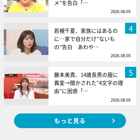
メ”を告白「…
2026.08.05
4
若槻千夏、家族にはあるの
に…家で自分だけ“ないも
の”告白 あわや…
2026.08.05
5
藤本美貴、14歳長男の服に
異変→聞かされた“4文字の理
由”に困惑「…
2026.08.05
もっと見る