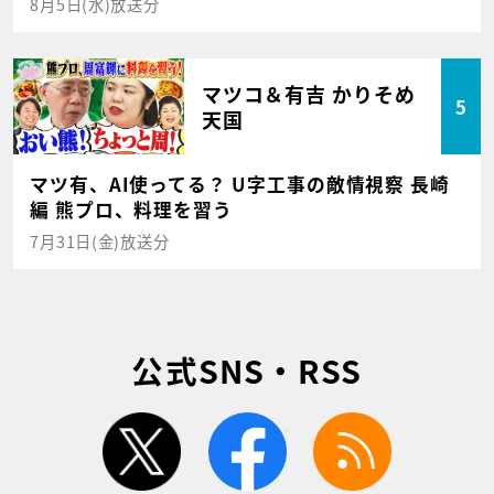
8月5日(水)放送分
マツコ＆有吉 かりそめ
5
天国
マツ有、AI使ってる？ U字工事の敵情視察 長崎
編 熊プロ、料理を習う
7月31日(金)放送分
公式SNS・RSS
twitter
facebook
rss