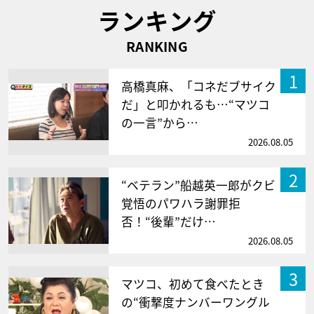
ランキング
RANKING
1
高橋真麻、「コネだブサイク
だ」と叩かれるも…“マツコ
の一言”から…
2026.08.05
2
“ベテラン”船越英一郎がクビ
覚悟のパワハラ謝罪拒
否！“後輩”だけ…
2026.08.05
3
マツコ、初めて食べたとき
の“衝撃度ナンバーワングル