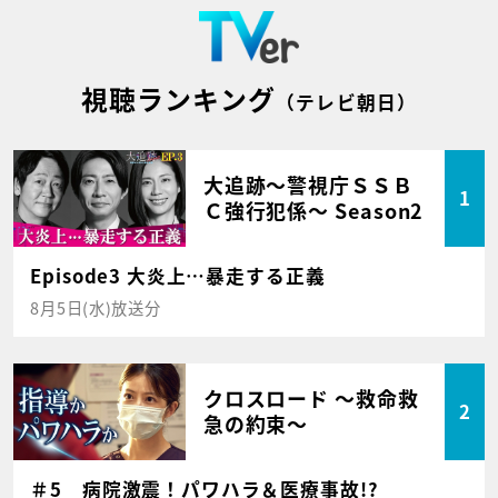
視聴ランキング
（テレビ朝日）
大追跡～警視庁ＳＳＢ
1
Ｃ強行犯係～ Season2
Episode3 大炎上…暴走する正義
8月5日(水)放送分
クロスロード ～救命救
2
急の約束～
＃5 病院激震！パワハラ＆医療事故!?