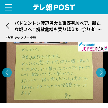
menu
テレ朝POST
バドミントン渡辺勇大＆東野有紗ペア、新た
な戦いへ！解散危機も乗り越えた“余り者”同
士10年の「コンビ愛」
（写真ギャラリー 4/6）
4/6