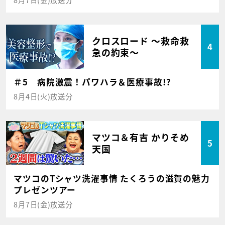
クロスロード ～救命救
4
急の約束～
＃5 病院激震！パワハラ＆医療事故!?
8月4日(火)放送分
マツコ＆有吉 かりそめ
5
天国
マツコのTシャツ洗濯事情 たくろうの滋賀の魅力
プレゼンツアー
8月7日(金)放送分