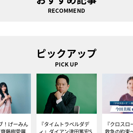
RECOMMEND
ピックアップ
PICK UP
ブ！げーみん
『タイムトラベルダデ
『クロスロー
E齋藤樹愛羅
ィ』ダイアン津田篤宏S
救急の約束