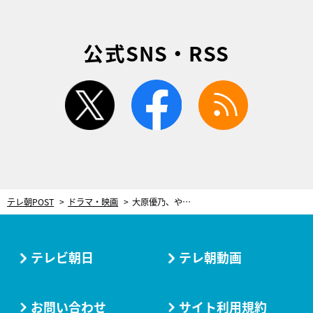
公式SNS・RSS
twitter
facebook
rss
テレ朝POST
ドラマ・映画
大原優乃、やり切った悪女役で新境地「視聴者に嫌いになってもらうくらいに…」＜『僕らが殺した、最愛のキミ』リレーインタビュー＞
テレビ朝日
テレ朝動画
お問い合わせ
サイト利用規約