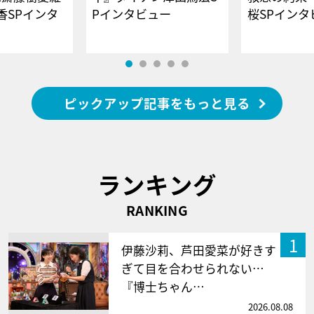
香SPインタ
Pインタビュー
桜SPイ
ピックアップ記事をもっと見る
ランキング
RANKING
1
伊藤沙莉、芦田愛菜が好きす
ぎて目を合わせられない…
『博士ちゃん…
2026.08.08