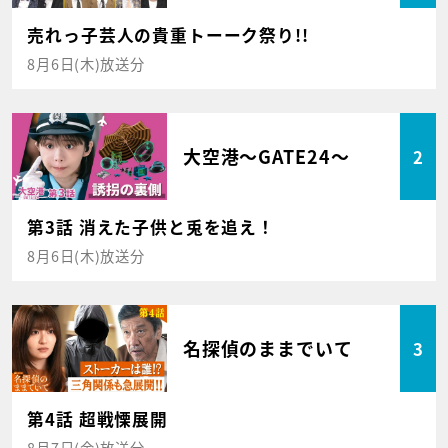
売れっ子芸人の貴重トーーク祭り!!
8月6日(木)放送分
大空港～GATE24～
2
第3話 消えた子供と兎を追え！
8月6日(木)放送分
名探偵のままでいて
3
第4話 超戦慄展開
8月7日(金)放送分