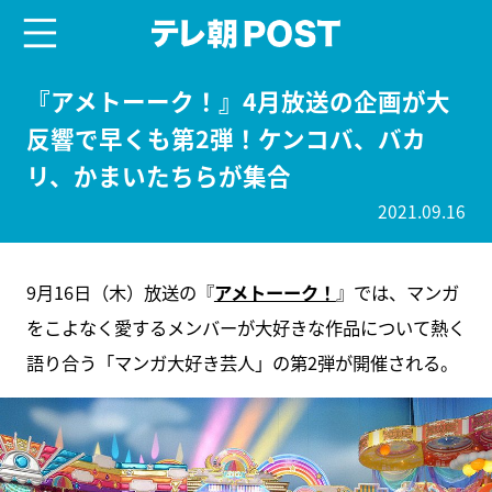
menu
テレ朝POST
『アメトーーク！』4月放送の企画が大
反響で早くも第2弾！ケンコバ、バカ
リ、かまいたちらが集合
2021.09.16
9月16日（木）放送の『
アメトーーク！
』では、マンガ
をこよなく愛するメンバーが大好きな作品について熱く
語り合う「マンガ大好き芸人」の第2弾が開催される。