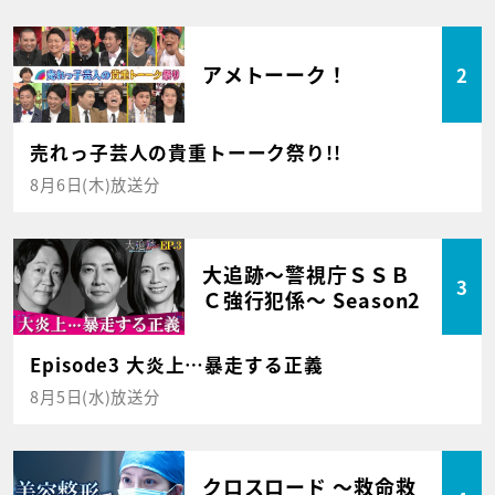
アメトーーク！
2
売れっ子芸人の貴重トーーク祭り!!
8月6日(木)放送分
大追跡～警視庁ＳＳＢ
3
Ｃ強行犯係～ Season2
Episode3 大炎上…暴走する正義
8月5日(水)放送分
クロスロード ～救命救