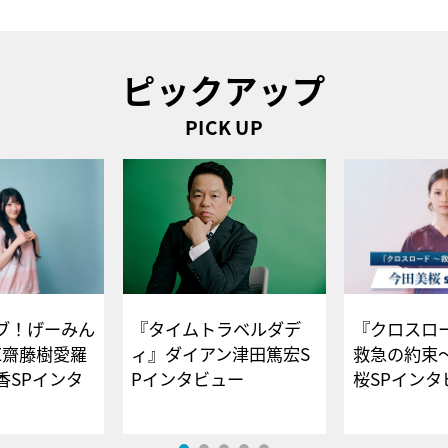
ピックアップ
PICK UP
ブ！げーみん
『タイムトラベルダデ
『クロスロー
E齋藤樹愛羅
ィ』ダイアン津田篤宏S
救急の約束
香SPインタ
Pインタビュー
桜SPイ