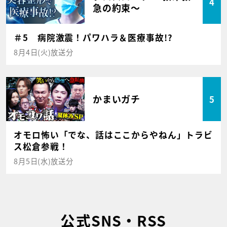
4
急の約束～
＃5 病院激震！パワハラ＆医療事故!?
8月4日(火)放送分
かまいガチ
5
オモロ怖い「でな、話はここからやねん」トラビ
ス松倉参戦！
8月5日(水)放送分
公式SNS・RSS