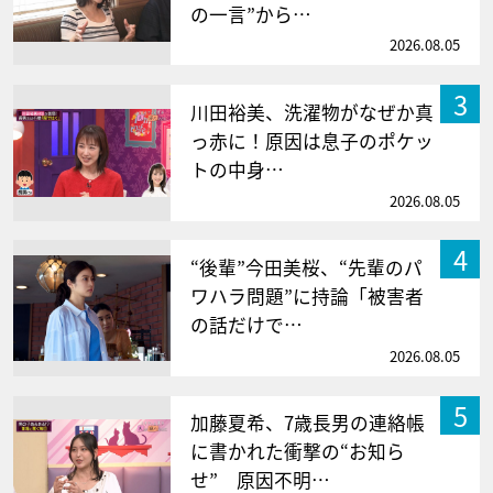
の一言”から…
2026.08.05
3
川田裕美、洗濯物がなぜか真
っ赤に！原因は息子のポケッ
トの中身…
2026.08.05
4
“後輩”今田美桜、“先輩のパ
ワハラ問題”に持論「被害者
の話だけで…
2026.08.05
5
加藤夏希、7歳長男の連絡帳
に書かれた衝撃の“お知ら
せ” 原因不明…