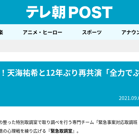
テレ
楽
アニメ・ヒーロー
スポーツ
アナウ
！天海祐希と12年ぶり再共演「全力で
2021.09.
の整った特別取調室で取り調べを行う専門チーム「緊急事案対応取調班
退の心理戦を繰り広げる『
緊急取調室
』。