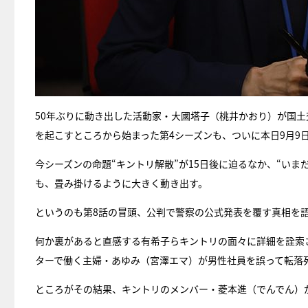
50年ぶりに動き出した活動家・大國塔子（桃井かおり）が国
を起こすところから始まった第4シーズンも、ついに本日9月9
今シーズンの命題“キントリ解散”が15日後に迫るなか、“い
も、畳み掛けるように大きく動き出す。
というのも第8話の冒頭、公判で警察の公式発表を覆す真相を語
何か裏があると直感する有希子らキントリの面々に詳細を詮索
ターで働く主婦・あゆみ（宮澤エマ）が男性社員を誤って転落
ところがその結果、キントリのメンバー・菱本進（でんでん）