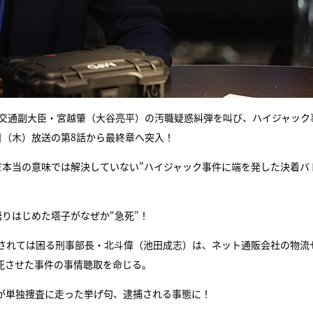
土交通副大臣・宮越肇（大谷亮平）の汚職疑惑糾弾を叫び、ハイジャック
日（木）放送の第8話から最終章へ突入！
まだ本当の意味では解決していない”ハイジャック事件に端を発した決着バ
りはじめた塔子がなぜか“急死”！
されては困る刑事部長・北斗偉（池田成志）は、ネット通販会社の物流
死させた事件の事情聴取を命じる。
が単独捜査に走った挙げ句、逮捕される事態に！