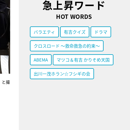
急上昇ワード
HOT WORDS
バラエティ
有吉クイズ
ドラマ
クロスロード ～救命救急の約束～
ABEMA
マツコ＆有吉 かりそめ天国
出川一茂ホラン☆フシギの会
」と撮