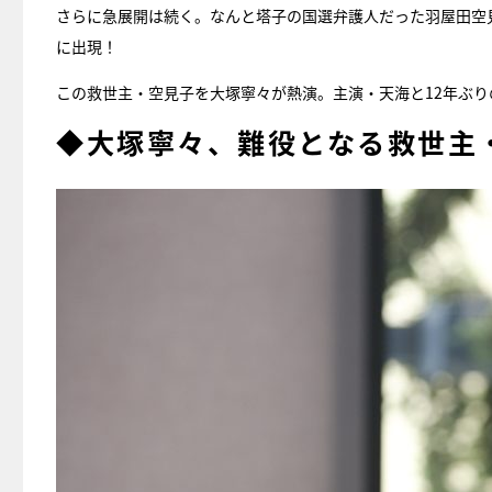
さらに急展開は続く。なんと塔子の国選弁護人だった羽屋田空
に出現！
この救世主・空見子を大塚寧々が熱演。主演・天海と12年ぶり
◆大塚寧々、難役となる救世主