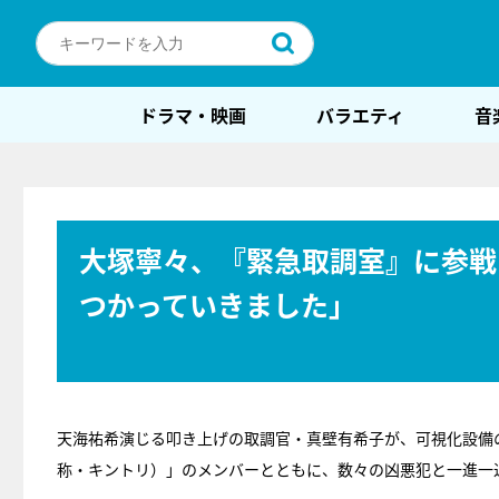
ドラマ・映画
バラエティ
音
大塚寧々、『緊急取調室』に参戦
つかっていきました」
天海祐希演じる叩き上げの取調官・真壁有希子が、可視化設備
称・キントリ）」のメンバーとともに、数々の凶悪犯と一進一