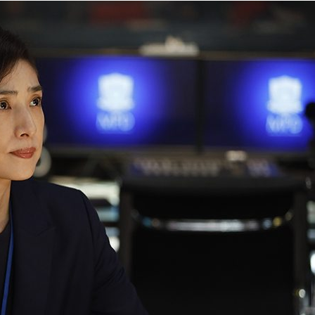
『アイ＝ラブ！げーみん
E齋藤樹愛羅＆佐々木舞
ビュー