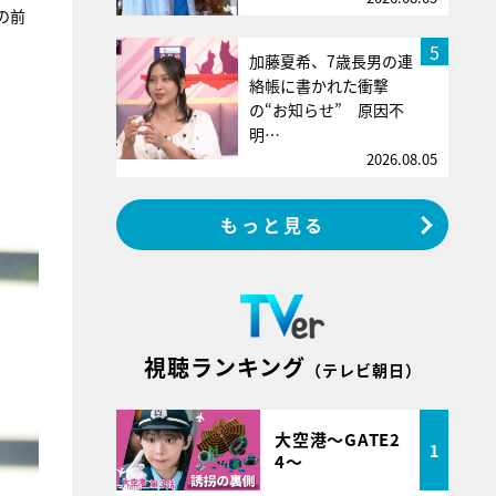
の前
5
加藤夏希、7歳長男の連
絡帳に書かれた衝撃
の“お知らせ” 原因不
明…
2026.08.05
もっと見る
視聴ランキング
（テレビ朝日）
大空港～GATE2
1
4～