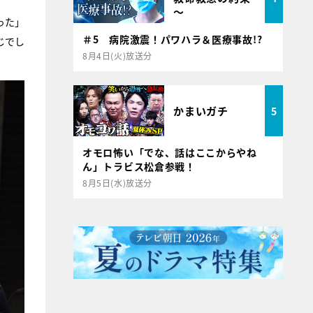
～
った」
＃5 病院激震！パワハラ＆医療事故!?
じでし
8月4日(火)放送分
かまいガチ
5
オモロ怖い「でな、話はここからやね
ん」トラビス松倉参戦！
8月5日(水)放送分