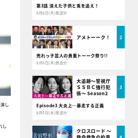
第3話 消えた子供と兎を追え！
8月6日(木)放送分
アメトーーク！
2
売れっ子芸人の貴重トーーク祭り!!
8月6日(木)放送分
大追跡～警視庁
ＳＳＢＣ強行犯
3
係～ Season2
共演し
Episode3 大炎上…暴走する正義
8月5日(水)放送分
れし
クロスロード ～
救命救急の約束
4