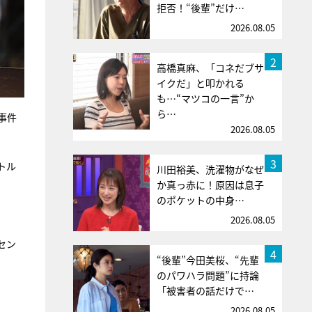
拒否！“後輩”だけ…
2026.08.05
2
高橋真麻、「コネだブサ
イクだ」と叩かれる
も…“マツコの一言”か
ら…
事件
2026.08.05
3
トル
川田裕美、洗濯物がなぜ
か真っ赤に！原因は息子
のポケットの中身…
2026.08.05
セン
4
“後輩”今田美桜、“先輩
のパワハラ問題”に持論
「被害者の話だけで…
2026.08.05