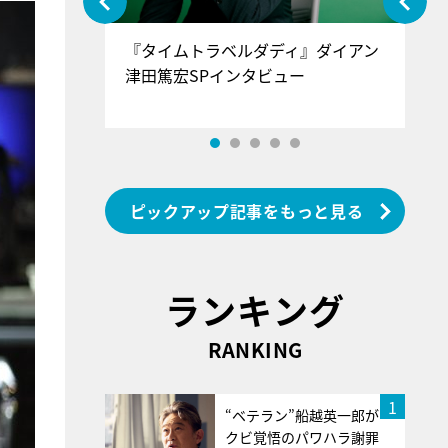
ぐ』＝LOV
『タイムトラベルダディ』ダイアン
『
香SPインタ
津田篤宏SPインタビュー
～
ピックアップ記事をもっと見る
ランキング
RANKING
1
“ベテラン”船越英一郎が
クビ覚悟のパワハラ謝罪