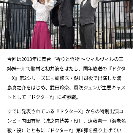
今回は2013年に舞台『祈りと怪物 〜ウィルヴィルの三
姉妹～』で勝村と初共演をはたし、同年放送の『ドクタ
ーX』第2シリーズにも研修医・鮎川司役で出演した満
島真之介をはじめ、武田玲奈、風吹ジュンが主要キャス
トとして『ドクターY』に初参戦。
すでに発表されている『ドクターX』からの特別出演コ
ンビ・内田有紀（城之内博美・役）、遠藤憲一（海老名
敬・役）とともに『ドクターY』第6弾を盛り上げてい