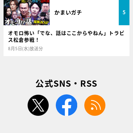
かまいガチ
5
オモロ怖い「でな、話はここからやねん」トラビ
ス松倉参戦！
8月5日(水)放送分
公式SNS・RSS
twitter
facebook
rss