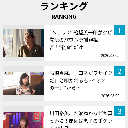
ランキング
RANKING
1
“ベテラン”船越英一郎がクビ
覚悟のパワハラ謝罪拒
否！“後輩”だけ…
2026.08.05
2
高橋真麻、「コネだブサイク
だ」と叩かれるも…“マツコ
の一言”から…
2026.08.05
3
川田裕美、洗濯物がなぜか真
っ赤に！原因は息子のポケッ
トの中身…