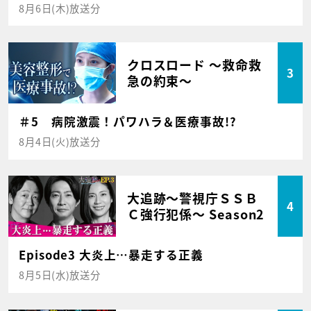
8月6日(木)放送分
クロスロード ～救命救
3
急の約束～
＃5 病院激震！パワハラ＆医療事故!?
8月4日(火)放送分
大追跡～警視庁ＳＳＢ
4
Ｃ強行犯係～ Season2
Episode3 大炎上…暴走する正義
8月5日(水)放送分