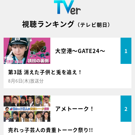
視聴ランキング
（テレビ朝日）
大空港～GATE24～
1
第3話 消えた子供と兎を追え！
8月6日(木)放送分
アメトーーク！
2
売れっ子芸人の貴重トーーク祭り!!