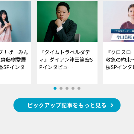
ブ！げーみん
『タイムトラベルダデ
『クロスロー
E齋藤樹愛羅
ィ』ダイアン津田篤宏S
救急の約束
香SPインタ
Pインタビュー
桜SPイ
ピックアップ記事をもっと見る