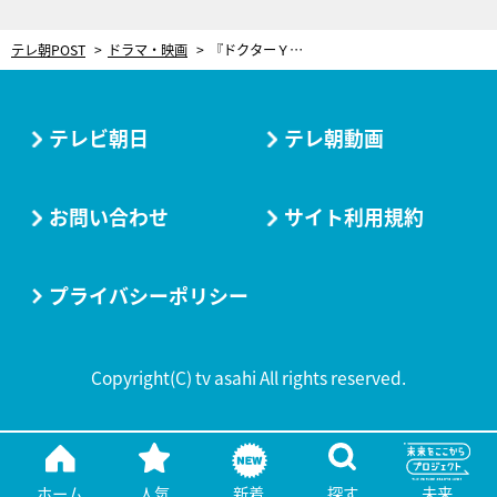
テレ朝POST
ドラマ・映画
『ドクターＹ』に“心強い”共演者！満島真之介、武田玲奈、そして風吹ジュンが初参戦
テレビ朝日
テレ朝動画
お問い合わせ
サイト利用規約
プライバシーポリシー
Copyright(C) tv asahi All rights reserved.
ホーム
人気
新着
探す
未来