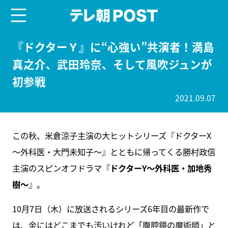
menu
テレ朝POST
『ドクターＹ』に“心強い”共演者！満島
真之介、武田玲奈、そして風吹ジュンが
初参戦
2021.09.07
この秋、米倉涼子主演の大ヒットシリーズ『ドクターX
～外科医・大門未知子～』とともに帰ってくる勝村政信
主演のスピンオフドラマ『
ドクターY～外科医・加地秀
樹～
』。
10月7日（木）に放送されるシリーズ6年目の最新作で
は、金にはどこまでも汚いけれど「腹腔鏡の魔術師」と