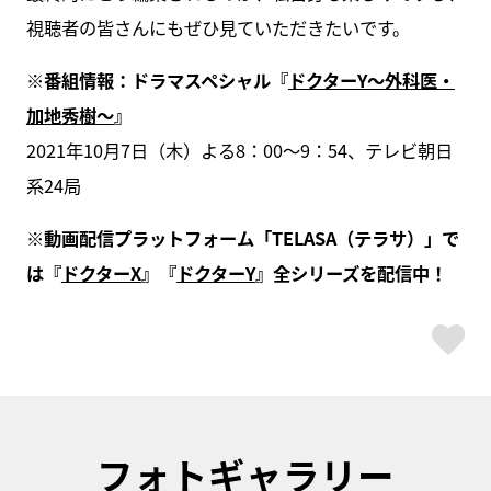
視聴者の皆さんにもぜひ見ていただきたいです。
※番組情報：ドラマスペシャル『
ドクターY～外科医・
加地秀樹～
』
2021年10月7日（木）よる8：00～9：54、テレビ朝日
系24局
※動画配信プラットフォーム「TELASA（テラサ）」で
は『
ドクターX
』『
ドクターY
』全シリーズを配信中！
ス
フォトギャラリー