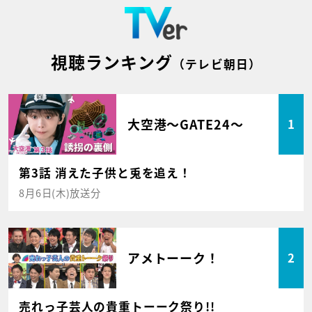
視聴ランキング
（テレビ朝日）
大空港～GATE24～
1
第3話 消えた子供と兎を追え！
8月6日(木)放送分
アメトーーク！
2
売れっ子芸人の貴重トーーク祭り!!