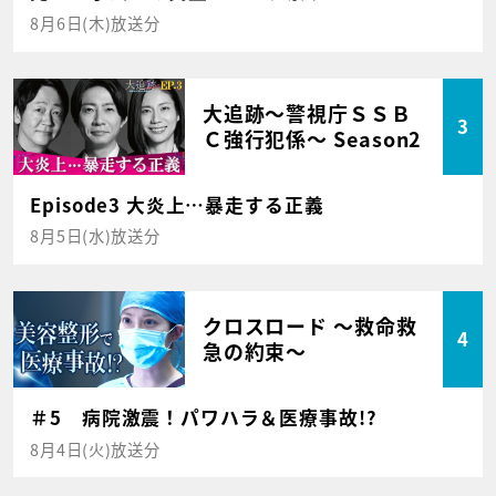
8月6日(木)放送分
大追跡～警視庁ＳＳＢ
3
Ｃ強行犯係～ Season2
Episode3 大炎上…暴走する正義
8月5日(水)放送分
クロスロード ～救命救
4
急の約束～
＃5 病院激震！パワハラ＆医療事故!?
8月4日(火)放送分