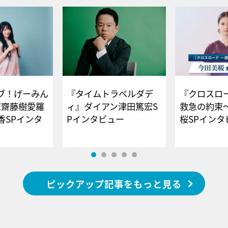
ブ！げーみん
『タイムトラベルダデ
『クロスロー
E齋藤樹愛羅
ィ』ダイアン津田篤宏S
救急の約束
香SPインタ
Pインタビュー
桜SPイ
ピックアップ記事をもっと見る