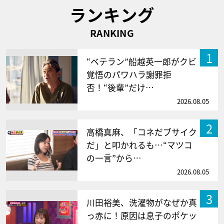
ランキング
RANKING
1
“ベテラン”船越英一郎がクビ
覚悟のパワハラ謝罪拒
否！“後輩”だけ…
2026.08.05
2
高橋真麻、「コネだブサイク
だ」と叩かれるも…“マツコ
の一言”から…
2026.08.05
3
川田裕美、洗濯物がなぜか真
っ赤に！原因は息子のポケッ