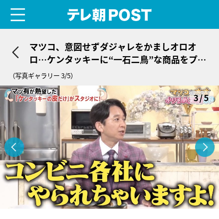
menu
テレ朝POST
マツコ、意図せずダジャレをかましオロオ
ロ…ケンタッキーに“一石二鳥”な商品をプレ
ゼン
（写真ギャラリー 3/5）
3/5