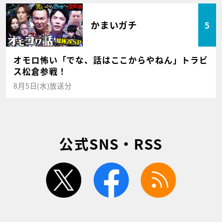
かまいガチ
5
オモロ怖い「でな、話はここからやねん」トラビ
ス松倉参戦！
8月5日(水)放送分
公式SNS・RSS
twitter
facebook
rss