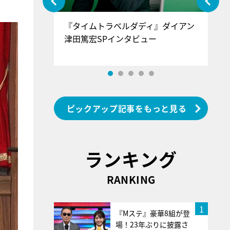
ぐ』＝LOV
『タイムトラベルダディ』ダイアン
『
香SPインタ
津田篤宏SPインタビュー
～
ピックアップ記事をもっと見る
ランキング
RANKING
1
『Mステ』豪華8組が登
場！23年ぶりに披露さ