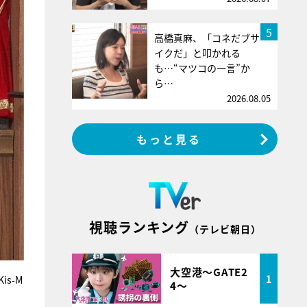
5
高橋真麻、「コネだブサ
イクだ」と叩かれる
も…“マツコの一言”か
ら…
2026.08.05
もっと見る
視聴ランキング
（テレビ朝日）
大空港～GATE2
1
s-M
4～