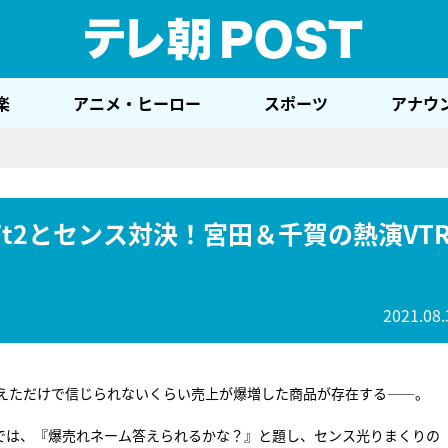
テレ
楽
アニメ・ヒーロー
スポーツ
アナウ
-Ft2とセンス対決！宮田＆千賀の熱演VT
2021.08.
えただけで信じられないくらい売上が爆増した商品が存在する――。
では、『爆売れネーム答えられるかな？』と題し、センス光りまくりの