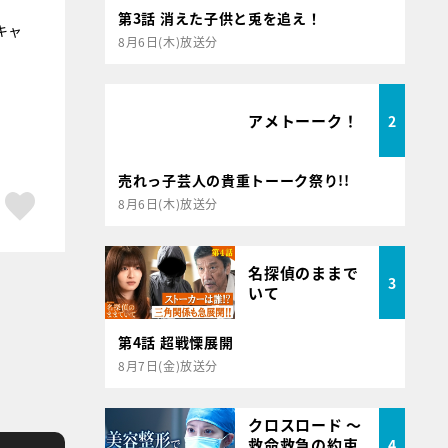
第3話 消えた子供と兎を追え！
キャ
8月6日(木)放送分
アメトーーク！
2
売れっ子芸人の貴重トーーク祭り!!
ア
はてブ
スキボタン
8月6日(木)放送分
名探偵のままで
3
いて
第4話 超戦慄展開
8月7日(金)放送分
クロスロード ～
救命救急の約束
4