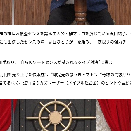
抜群の推理＆捜査センスを誇る主人公・榊マリコを演じている沢口靖子、
式にも出演したセンスの塊・劇団ひとりが手を組み、一夜限りの強力チー
」を相手取り、“自らのワードセンスが試されるクイズ対決”に挑む。
0万円も売り上げた快眠枕”、“即完売の激うまトマト”、“奇跡の高級サバ
当てるべく、進行役のカズレーザー（メイプル超合金）のヒントや言動