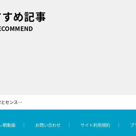
すすめ記事
ECOMMEND
沢口靖子＆劇団ひとりがKis-My-Ft2とセンス対決！宮田＆千賀の熱演VTRにサンドも大爆笑
レ朝動画
お問い合わせ
サイト利用規約
プ