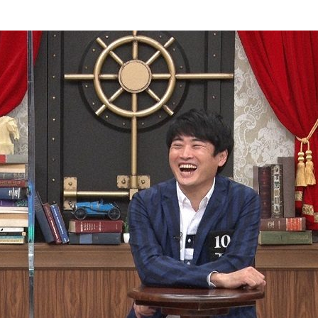
『アイ＝ラブ！げーみん
E齋藤樹愛羅＆佐々木舞
ビュー