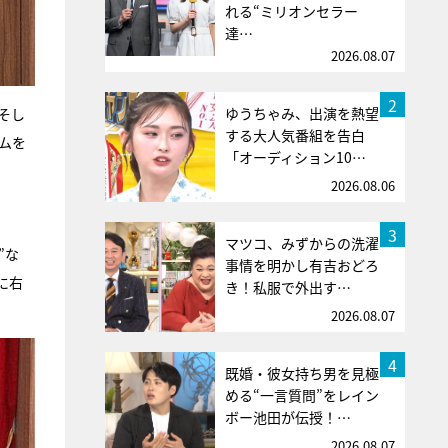
れる“ミリオンセラー
達…
2026.08.07
2
ゆうちゃみ、出演を熱望
そし
する大人気番組を告白
ムを
「オーディション10…
2026.08.06
3
マツコ、みずからの洗濯
”な
事情を明かし有吉おどろ
に右
き！私服で外出す…
2026.08.07
4
既婚・彼女持ち男を見極
める“一言質問”をレイン
ボー池田が伝授！…
2026.08.07