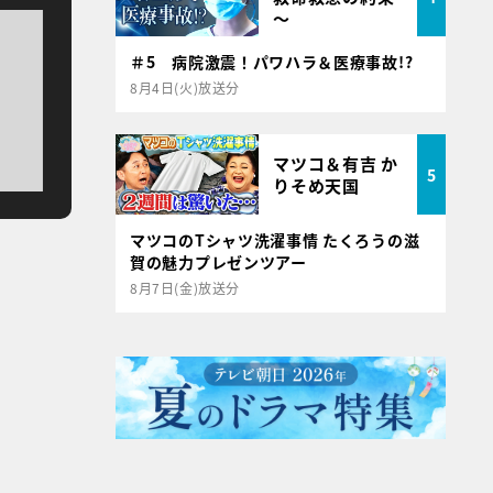
～
＃5 病院激震！パワハラ＆医療事故!?
8月4日(火)放送分
マツコ＆有吉 か
5
りそめ天国
マツコのTシャツ洗濯事情 たくろうの滋
賀の魅力プレゼンツアー
8月7日(金)放送分