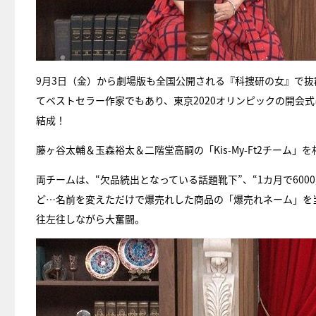
9月3日（金）から劇場版も全国公開される『科捜研の女』で
てベストセラー作家でもあり、東京2020オリンピックの開会
結成！
藤ヶ谷太輔＆玉森裕太＆二階堂高嗣の「Kis-My-Ft2チーム
両チームは、“欠品続出となっている話題靴下”、“1カ月で600
ど…名前を変えただけで爆売れした商品の「爆売れネーム」を
往左往しながら大奮闘。