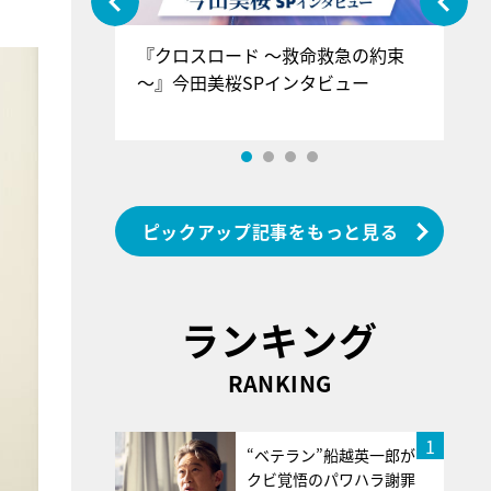
ぐ』＝LOV
『クロスロード ～救命救急の約束
『
香SPインタ
～』今田美桜SPインタビュー
ロ
ン
ピックアップ記事をもっと見る
ランキング
RANKING
1
“ベテラン”船越英一郎が
クビ覚悟のパワハラ謝罪