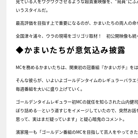
見ている人をワクワクさせるような超貴重映像を、“局員”にふ
いうスタイルだ。
最高評価を目指す上で重要になるのが、かまいたちの両人の命
全国津々浦々、ウラの現場をゴリゴリ取材！ 初公開映像も続
◆かまいたちが意気込み披露
MCを務めるかまいたちは、関東初の冠番組『かまいガチ』を
そんな彼らが、いよいよゴールデンタイムのレギュラーバラエ
毎週番組を大いに盛り上げていく。
ゴールデンタイムレギュラー初MCの就任を知らされた山内健
ぼり詰める…という道すじをイメージしていたので、突然お話
思って、実はまだ疑っています」と疑心暗鬼のコメント。
濱家隆一も「ゴールデン番組のMCを目指して芸人をやってき