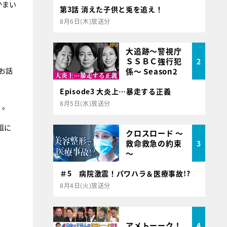
かまい
第3話 消えた子供と兎を追え！
8月6日(木)放送分
大追跡～警視庁
ＳＳＢＣ強行犯
2
お話
係～ Season2
Episode3 大炎上…暴走する正義
8月5日(水)放送分
）。
組に
クロスロード ～
救命救急の約束
3
～
＃5 病院激震！パワハラ＆医療事故!?
8月4日(火)放送分
アメトーーク！
4