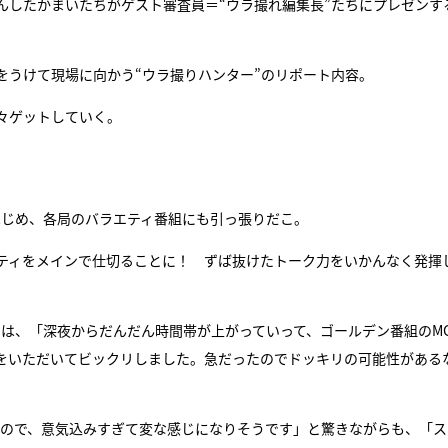
んしたかまいたちがゲスト審査員＝“ウラ撮れ編集長”たちにプレゼンす
をうけて現場に向かう“ウラ撮りハンター”のリポート内容。
々ゲットしていく。
はじめ、各局のバラエティ番組にも引っ張りだこ。
ティをメインで仕切ることに！ ずば抜けたトーク力をいかんなく発揮
司は、「深夜からだんだん時間帯が上がっていって、ゴールデン番組のM
をいただいてビックリしました。急だったのでドッキリの可能性がある
たので、意気込みすぎて変な感じになりそうです」と驚きながらも、「ス