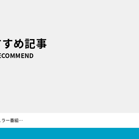
すすめ記事
ECOMMEND
かまいたち、ゴールデンの新レギュラー番組で初MC！「ドッキリの可能性があるなと思って…」