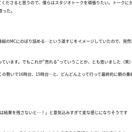
来てくださると思うので、僕らはスタジオトークを頑張りたい。トークに
語った。
番組のMCにのぼり詰める…という道すじをイメージしていたので、突然
っています。でもこれが“売れる”っていうことか、とも思いました（笑
この勢いで16時台、15時台…と、どんどん上って行って最終的に朝の番
れは結果を残さないと…！」と意気込みすぎて変な感じになりそうです