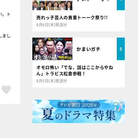
い。ト
売れっ子芸人の貴重トーーク祭り!!
8月6日(木)放送分
しまし
かまいガチ
5
オモロ怖い「でな、話はここからやね
ん」トラビス松倉参戦！
8月5日(水)放送分
ア
はてブ
スキボタン