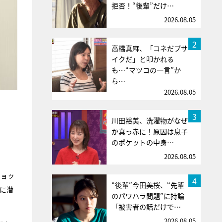
拒否！“後輩”だけ…
2026.08.05
2
高橋真麻、「コネだブサ
イクだ」と叩かれる
も…“マツコの一言”か
ら…
2026.08.05
3
川田裕美、洗濯物がなぜ
か真っ赤に！原因は息子
のポケットの中身…
2026.08.05
ショッ
4
“後輩”今田美桜、“先輩
場に潜
のパワハラ問題”に持論
「被害者の話だけで…
2026.08.05