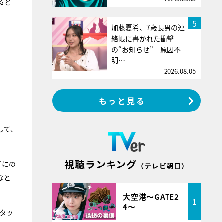
ると
5
加藤夏希、7歳長男の連
絡帳に書かれた衝撃
の“お知らせ” 原因不
明…
2026.08.05
もっと見る
して、
視聴ランキング
Cにの
（テレビ朝日）
なと
大空港～GATE2
1
4～
タッ