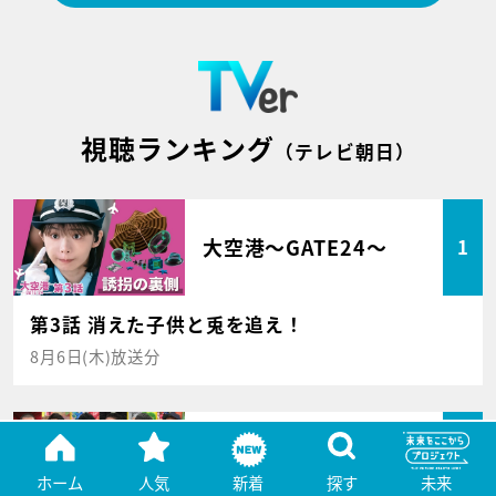
視聴ランキング
（テレビ朝日）
大空港～GATE24～
1
第3話 消えた子供と兎を追え！
8月6日(木)放送分
アメトーーク！
2
ホーム
人気
新着
探す
未来