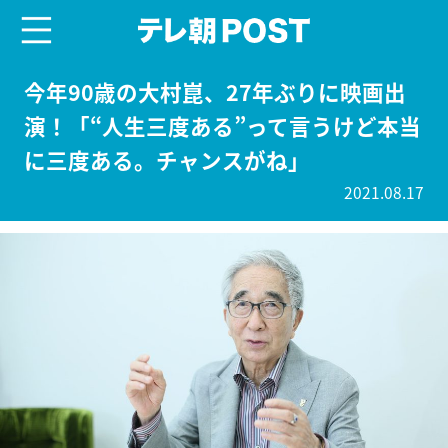
menu
テレ朝POST
今年90歳の大村崑、27年ぶりに映画出
演！「“人生三度ある”って言うけど本当
に三度ある。チャンスがね」
2021.08.17