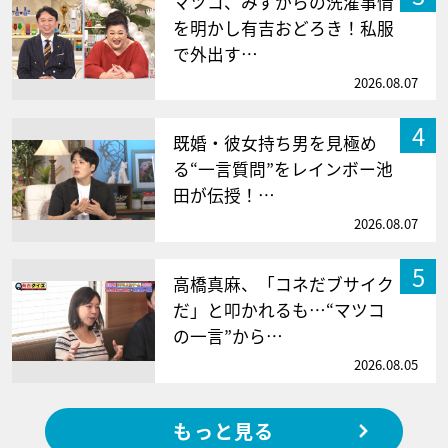
マツコ、みずからの洗濯事情
を明かし有吉おどろき！私服
で外出す…
2026.08.07
4
既婚・彼女持ち男を見極め
る“一言質問”をレインボー池
田が伝授！…
2026.08.07
5
高橋真麻、「コネだブサイク
だ」と叩かれるも…“マツコ
の一言”から…
2026.08.05
もっと見る