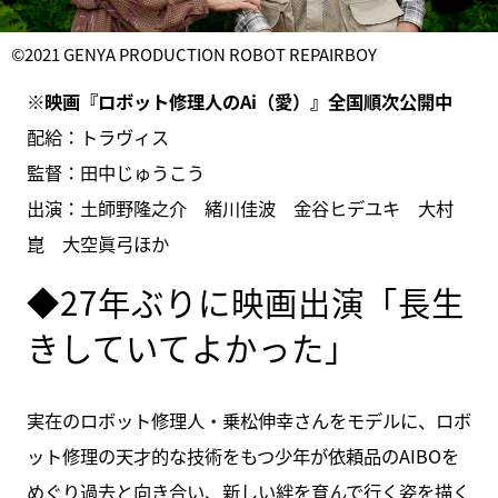
©︎2021 GENYA PRODUCTION ROBOT REPAIRBOY
※映画『ロボット修理人のAi（愛）』全国順次公開中
配給：トラヴィス
監督：田中じゅうこう
出演：土師野隆之介 緒川佳波 金谷ヒデユキ 大村
崑 大空眞弓ほか
◆27年ぶりに映画出演「長生
きしていてよかった」
実在のロボット修理人・乗松伸幸さんをモデルに、ロボ
ット修理の天才的な技術をもつ少年が依頼品のAIBOを
めぐり過去と向き合い、新しい絆を育んで行く姿を描く