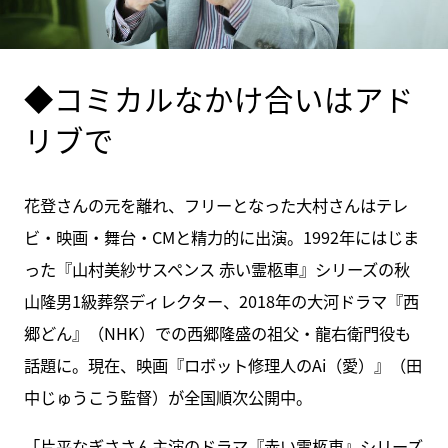
◆コミカルなかけ合いはアド
リブで
花登さんの元を離れ、フリーとなった大村さんはテレ
ビ・映画・舞台・CMと精力的に出演。1992年にはじま
った『山村美紗サスペンス 赤い霊柩車』シリーズの秋
山隆男1級葬祭ディレクター、2018年の大河ドラマ『西
郷どん』（NHK）での西郷隆盛の祖父・龍右衛門役も
話題に。現在、映画『ロボット修理人のAi（愛）』（田
中じゅうこう監督）が全国順次公開中。
「片平なぎささん主演のドラマ『赤い霊柩車』シリーズ