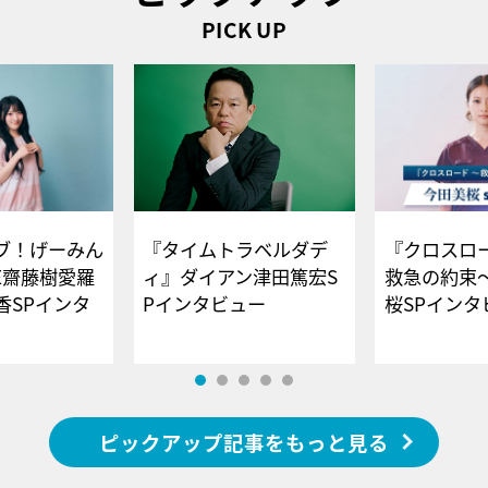
PICK UP
ブ！げーみん
『タイムトラベルダデ
『クロスロー
E齋藤樹愛羅
ィ』ダイアン津田篤宏S
救急の約束
香SPインタ
Pインタビュー
桜SPイ
ピックアップ記事をもっと見る