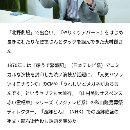
「北野劇場」で出会い、『やりくりアパート』をはじめ
長きにわたり花登筐さんとタッグを組んできた
大村崑
さ
ん。
1970年には『細うで繁盛記』（日本テレビ系）でコミ
カルな演技を封印した渋い演技が話題に。「元気ハツラ
ツオロナミンC」のCMや「うれしいとメガネが落ちる
んです」というセリフも大流行。『山村美紗サスペンス
赤い霊柩車』シリーズ（フジテレビ系）の秋山隆男葬祭
ディレクター、『西郷どん』（NHK）での西郷隆盛の
祖父・龍右衛門役も話題を集めた。