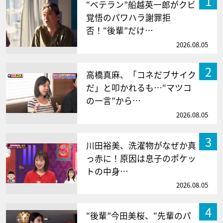
1
“ベテラン”船越英一郎がクビ
覚悟のパワハラ謝罪拒
否！“後輩”だけ…
2026.08.05
2
高橋真麻、「コネだブサイク
だ」と叩かれるも…“マツコ
の一言”から…
2026.08.05
3
川田裕美、洗濯物がなぜか真
っ赤に！原因は息子のポケッ
トの中身…
2026.08.05
4
“後輩”今田美桜、“先輩のパ