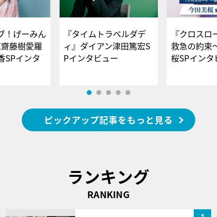
ブ！げーみん
『タイムトラベルダデ
『クロスロー
E齋藤樹愛羅
ィ』ダイアン津田篤宏S
救急の約束
香SPインタ
Pインタビュー
桜SPイ
ピックアップ記事をもっと見る
ランキング
RANKING