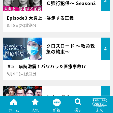
3
Ｃ強行犯係～ Season2
Episode3 大炎上…暴走する正義
8月5日(水)放送分
クロスロード ～救命救
4
急の約束～
＃5 病院激震！パワハラ＆医療事故!?
8月4日(火)放送分
かまいガチ
5
ホーム
人気
新着
探す
未来