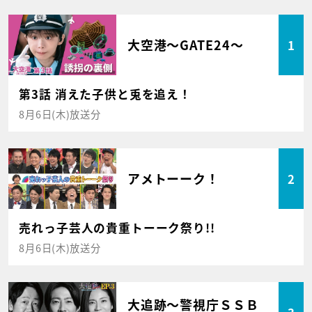
大空港～GATE24～
1
第3話 消えた子供と兎を追え！
8月6日(木)放送分
アメトーーク！
2
売れっ子芸人の貴重トーーク祭り!!
8月6日(木)放送分
大追跡～警視庁ＳＳＢ