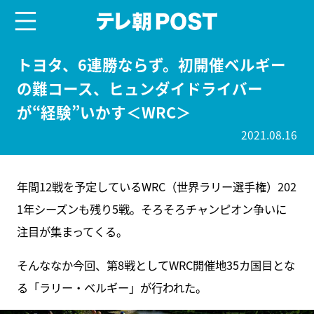
menu
テレ朝POST
トヨタ、6連勝ならず。初開催ベルギー
の難コース、ヒュンダイドライバー
が“経験”いかす＜WRC＞
2021.08.16
年間12戦を予定しているWRC（世界ラリー選手権）202
1年シーズンも残り5戦。そろそろチャンピオン争いに
注目が集まってくる。
そんななか今回、第8戦としてWRC開催地35カ国目とな
る「ラリー・ベルギー」が行われた。