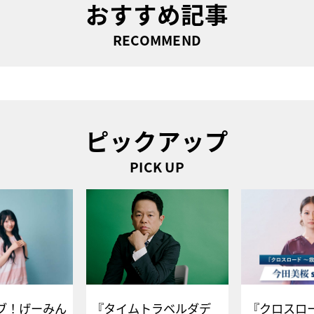
おすすめ記事
RECOMMEND
ピックアップ
PICK UP
ブ！げーみん
『タイムトラベルダデ
『クロスロー