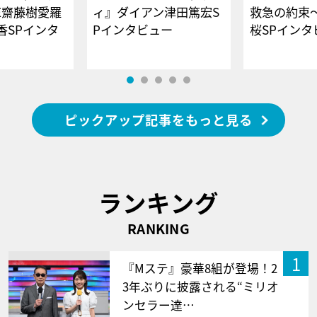
E齋藤樹愛羅
ィ』ダイアン津田篤宏S
救急の約束
香SPインタ
Pインタビュー
桜SPイ
ピックアップ記事をもっと見る
ランキング
RANKING
1
『Mステ』豪華8組が登場！2
3年ぶりに披露される“ミリオ
ンセラー達…