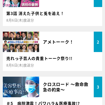
第3話 消えた子供と兎を追え！
8月6日(木)放送分
アメトーーク！
2
売れっ子芸人の貴重トーーク祭り!!
8月6日(木)放送分
クロスロード ～救命救
3
急の約束～
＃5 病院激震！パワハラ＆医療事故!?