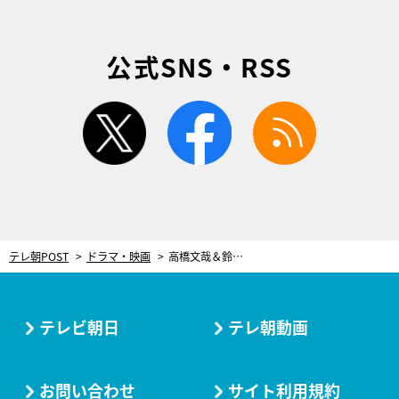
公式SNS・RSS
twitter
facebook
rss
テレ朝POST
ドラマ・映画
高橋文哉＆鈴木仁W主演！極限の“グロきゅん”密室ラブストーリー『僕らが殺した、最愛のキミ』この秋開幕
テレビ朝日
テレ朝動画
お問い合わせ
サイト利用規約