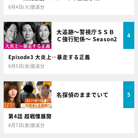
8月4日(火)放送分
大追跡～警視庁ＳＳＢ
4
Ｃ強行犯係～ Season2
Episode3 大炎上…暴走する正義
8月5日(水)放送分
名探偵のままでいて
5
第4話 超戦慄展開
8月7日(金)放送分