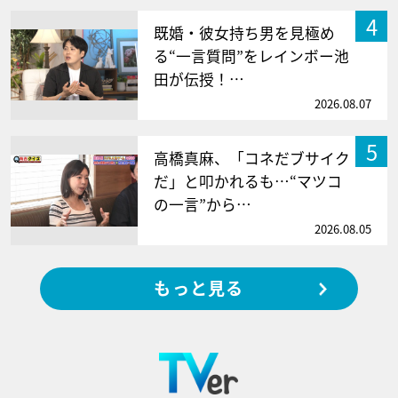
4
既婚・彼女持ち男を見極め
る“一言質問”をレインボー池
田が伝授！…
2026.08.07
5
高橋真麻、「コネだブサイク
だ」と叩かれるも…“マツコ
の一言”から…
2026.08.05
もっと見る