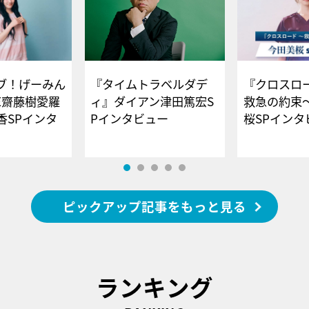
ブ！げーみん
『タイムトラベルダデ
『クロスロー
E齋藤樹愛羅
ィ』ダイアン津田篤宏S
救急の約束
香SPインタ
Pインタビュー
桜SPイ
ピックアップ記事をもっと見る
ランキング