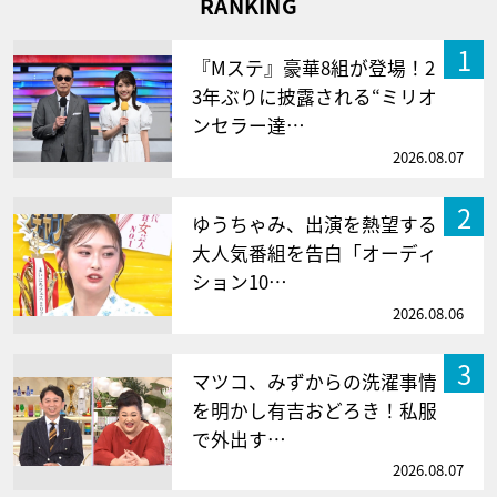
RANKING
1
『Mステ』豪華8組が登場！2
3年ぶりに披露される“ミリオ
ンセラー達…
2026.08.07
2
ゆうちゃみ、出演を熱望する
大人気番組を告白「オーディ
ション10…
2026.08.06
3
マツコ、みずからの洗濯事情
を明かし有吉おどろき！私服
で外出す…
2026.08.07