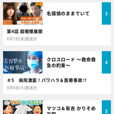
名探偵のままでいて
3
第4話 超戦慄展開
8月7日(金)放送分
クロスロード ～救命救
4
急の約束～
＃5 病院激震！パワハラ＆医療事故!?
8月4日(火)放送分
マツコ＆有吉 かりそめ
5