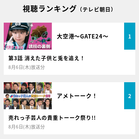
視聴ランキング
（テレビ朝日）
大空港～GATE24～
1
第3話 消えた子供と兎を追え！
8月6日(木)放送分
アメトーーク！
2
売れっ子芸人の貴重トーーク祭り!!
8月6日(木)放送分