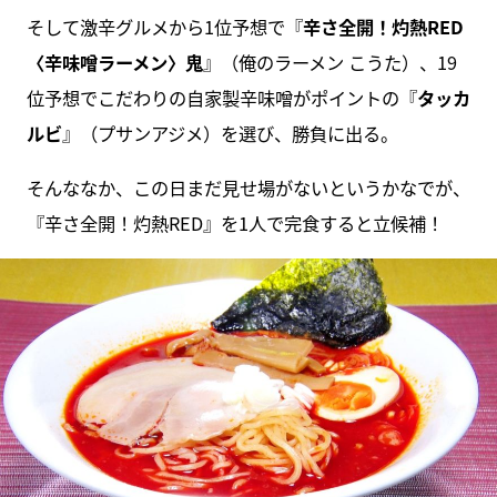
そして激辛グルメから1位予想で『
辛さ全開！灼熱RED
〈辛味噌ラーメン〉鬼
』（俺のラーメン こうた）、19
位予想でこだわりの自家製辛味噌がポイントの『
タッカ
ルビ
』（プサンアジメ）を選び、勝負に出る。
そんななか、この日まだ見せ場がないというかなでが、
『辛さ全開！灼熱RED』を1人で完食すると立候補！