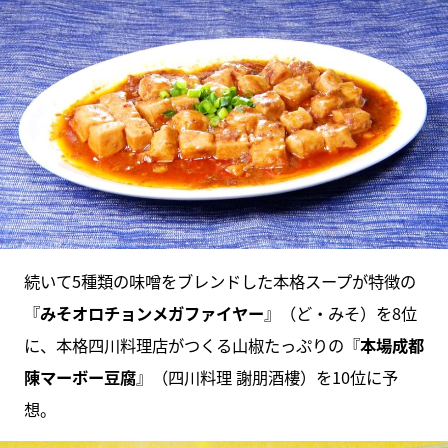
続いて5種類の味噌をブレンドした本格スープが特徴の
『
みそオロチョンメガファイヤー
』（ど・みそ）を8位
に、本格四川料理店がつくる山椒たっぷりの『
本場成都
陳マーボー豆腐
』（四川料理 謝朋酒樓）を10位に予
想。