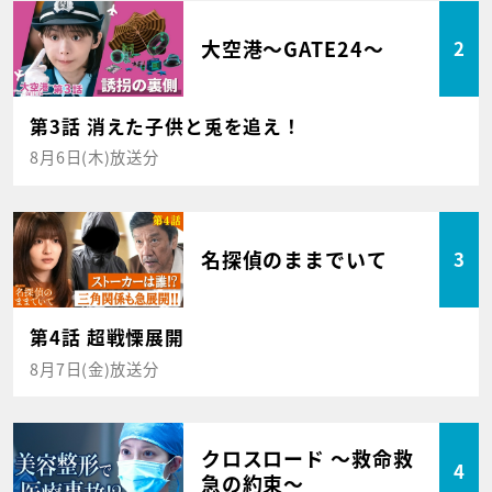
大空港～GATE24～
2
第3話 消えた子供と兎を追え！
8月6日(木)放送分
名探偵のままでいて
3
第4話 超戦慄展開
8月7日(金)放送分
クロスロード ～救命救
4
急の約束～