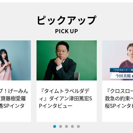
ピックアップ
PICK UP
ブ！げーみん
『タイムトラベルダデ
『クロスロー
E齋藤樹愛羅
ィ』ダイアン津田篤宏S
救急の約束
香SPインタ
Pインタビュー
桜SPイ