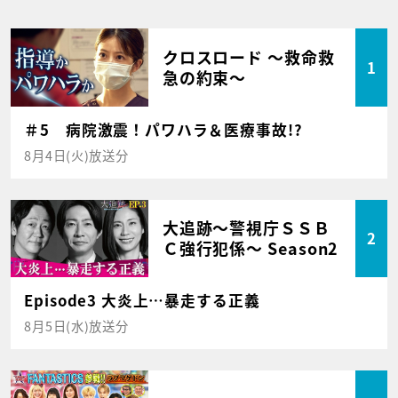
クロスロード ～救命救
1
急の約束～
＃5 病院激震！パワハラ＆医療事故!?
8月4日(火)放送分
大追跡～警視庁ＳＳＢ
2
Ｃ強行犯係～ Season2
Episode3 大炎上…暴走する正義
8月5日(水)放送分