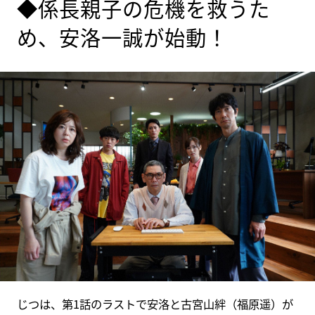
◆係長親子の危機を救うた
め、安洛一誠が始動！
じつは、第1話のラストで安洛と古宮山絆（福原遥）が