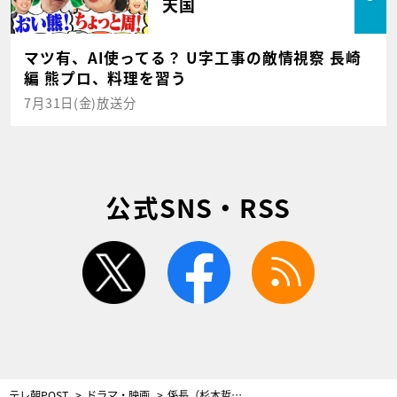
天国
マツ有、AI使ってる？ U字工事の敵情視察 長崎
編 熊プロ、料理を習う
7月31日(金)放送分
公式SNS・RSS
twitter
facebook
rss
テレ朝POST
ドラマ・映画
係長（杉本哲太）の息子が容疑者に！安洛（佐々木蔵之介）らが親子のピンチに総動員＜IP〜サイバー捜査班＞