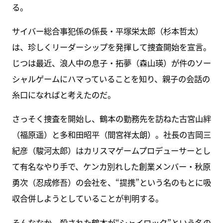
る。
サイバー総合事犯係の係長・平塚栄太郎（杉本哲太）
は、珍しくリーダーシップを発揮して捜査開始を宣言。
じつは最近、浪人中の息子・拓夢（森山瑛）が件のソー
シャルゲームにハマっていることを知り、親子の会話の
糸口になればと考えたのだ。
さっそく捜査を開始し、鶴本の勤務先を訪ねた古宮山絆
（福原遥）と多和田昭平（間宮祥太朗）。社長の吉岡三
紀彦（駿河太郎）はカリスマゲームプロデューサーとし
て有名なやり手で、ケンカ別れした創業メンバー・秋原
勇次（忍成修吾）の会社を、“提携”という名のもとに吸
収合併しようとしていることが判明する。
そんななか、殺された鶴本が“シャイロック”という名の