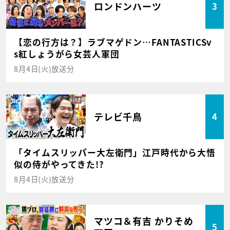
ロンドンハーツ
3
【恋の行方は？】ラブマゲドン…FANTASTICSv
s紅しょうがら女芸人軍団
8月4日(火)放送分
テレビ千鳥
4
「タイムスリッパー大左衛門」江戸時代から大悟
似の侍がやってきた!?
8月4日(火)放送分
マツコ＆有吉 かりそめ
5