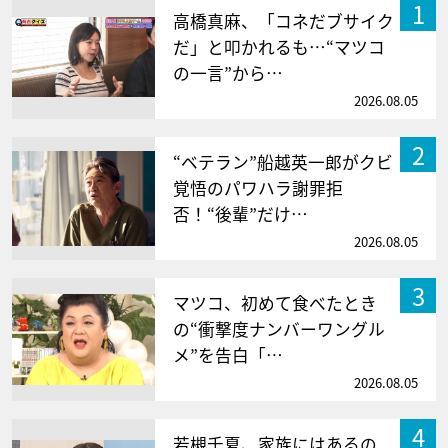
1
高橋真麻、「コネだブサイク
だ」と叩かれるも…“マツコ
の一言”から…
2026.08.05
2
“ベテラン”船越英一郎がクビ
覚悟のパワハラ謝罪拒
否！“後輩”だけ…
2026.08.05
3
マツコ、初めて食べたとき
の“衝撃度ナンバーワングル
メ”を告白「…
2026.08.05
4
若槻千夏、家族にはあるの