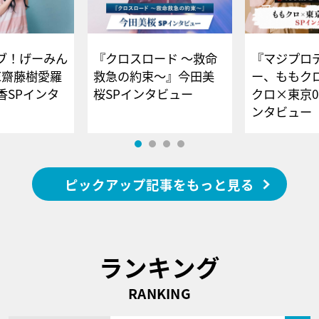
ブ！げーみん
『クロスロード ～救命
『マジプロ
E齋藤樹愛羅
救急の約束～』今田美
ー、ももク
香SPインタ
桜SPインタビュー
クロ×東京0
ンタビュー
ピックアップ記事をもっと見る
ランキング
RANKING