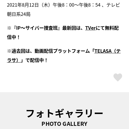
2021年8月12日（木）午後8：00～午後8：54 、テレビ
朝日系24局
※『IP～サイバー捜査班』最新回は、
TVer
にて無料配
信中！
※過去回は、動画配信プラットフォーム「
TELASA（テ
ラサ）
」で配信中！
ス
フォトギャラリー
PHOTO GALLERY