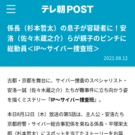
menu
テレ朝POST
係長（杉本哲太）の息子が容疑者に！安
洛（佐々木蔵之介）らが親子のピンチに
総動員＜IP〜サイバー捜査班＞
2021.08.12
古都・京都を舞台に、サイバー捜査のスペシャリスト・
安洛一誠（佐々木蔵之介）たちが難事件に立ち向かう姿
を描くミステリー
『IP～サイバー捜査班』
。
本日8月12日（木）放送の第5話は、主人公・安洛たち
京都府警・サイバー総合事犯係を束ねる係長・平塚栄太
郎（杉本哲太）にスポットを当てたストーリーをお届