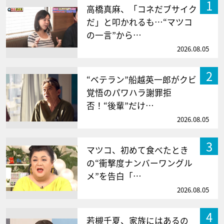
1
高橋真麻、「コネだブサイク
だ」と叩かれるも…“マツコ
の一言”から…
2026.08.05
2
“ベテラン”船越英一郎がクビ
覚悟のパワハラ謝罪拒
否！“後輩”だけ…
2026.08.05
3
マツコ、初めて食べたとき
の“衝撃度ナンバーワングル
メ”を告白「…
2026.08.05
4
若槻千夏、家族にはあるの