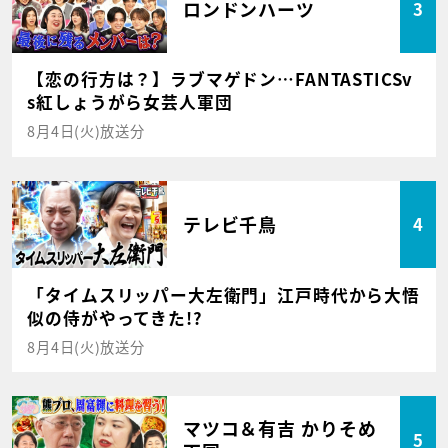
ロンドンハーツ
3
【恋の行方は？】ラブマゲドン…FANTASTICSv
s紅しょうがら女芸人軍団
8月4日(火)放送分
テレビ千鳥
4
「タイムスリッパー大左衛門」江戸時代から大悟
似の侍がやってきた!?
8月4日(火)放送分
マツコ＆有吉 かりそめ
5