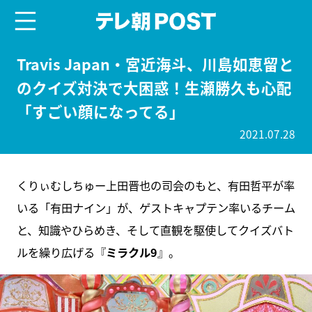
menu
テレ朝POST
Travis Japan・宮近海斗、川島如恵留と
のクイズ対決で大困惑！生瀬勝久も心配
「すごい顔になってる」
2021.07.28
くりぃむしちゅー上田晋也の司会のもと、有田哲平が率
いる「有田ナイン」が、ゲストキャプテン率いるチーム
と、知識やひらめき、そして直観を駆使してクイズバト
ルを繰り広げる『
ミラクル9
』。