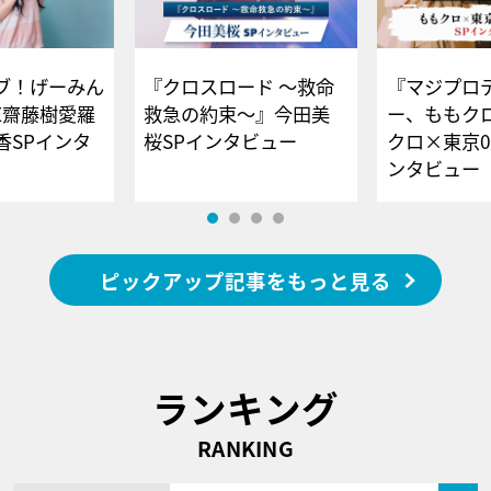
ブ！げーみん
『クロスロード ～救命
『マジプロ
E齋藤樹愛羅
救急の約束～』今田美
ー、ももク
香SPインタ
桜SPインタビュー
クロ×東京0
ンタビュー
ピックアップ記事をもっと見る
ランキング
RANKING