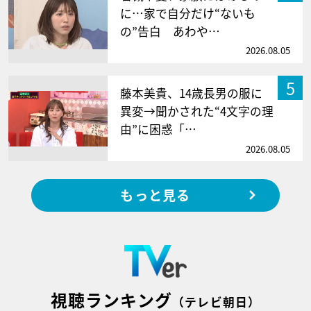
に…家で自分だけ“ないも
の”告白 あわや…
2026.08.05
5
藤本美貴、14歳長男の服に
異変→聞かされた“4文字の理
由”に困惑「…
2026.08.05
もっと見る
視聴ランキング
（テレビ朝日）