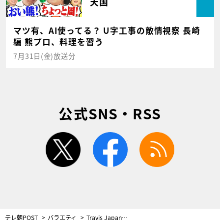
天国
マツ有、AI使ってる？ U字工事の敵情視察 長崎
編 熊プロ、料理を習う
7月31日(金)放送分
公式SNS・RSS
twitter
facebook
rss
テレ朝POST
バラエティ
Travis Japan・宮近海斗、川島如恵留とのクイズ対決で大困惑！生瀬勝久も心配「すごい顔になってる」