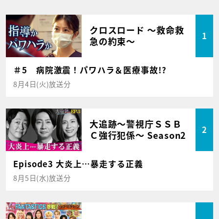
クロスロード ～救命救
1
急の約束～
＃5 病院激震！パワハラ＆医療事故!?
8月4日(火)放送分
大追跡～警視庁ＳＳＢ
2
Ｃ強行犯係～ Season2
Episode3 大炎上…暴走する正義
8月5日(水)放送分