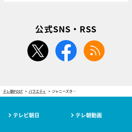
公式SNS・RSS
twitter
facebook
rss
テレ朝POST
バラエティ
ジャニーズきっての頭脳派3人が『ザ・タイムショック』に！“絶対的キャプテン”Snow Man・阿部亮平の存在
テレビ朝日
テレ朝動画