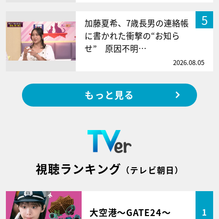
5
加藤夏希、7歳長男の連絡帳
に書かれた衝撃の“お知ら
せ” 原因不明…
2026.08.05
もっと見る
視聴ランキング
（テレビ朝日）
大空港～GATE24～
1