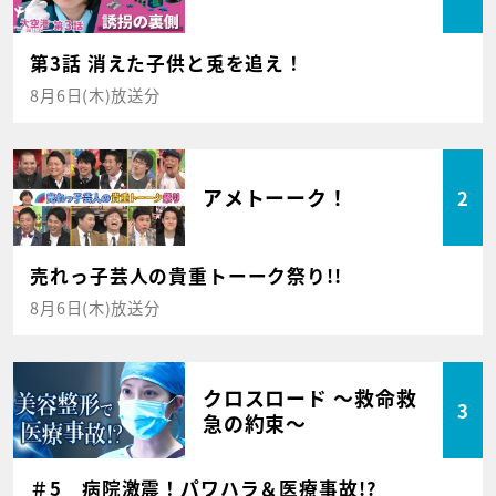
第3話 消えた子供と兎を追え！
8月6日(木)放送分
アメトーーク！
2
売れっ子芸人の貴重トーーク祭り!!
8月6日(木)放送分
クロスロード ～救命救
3
急の約束～
＃5 病院激震！パワハラ＆医療事故!?