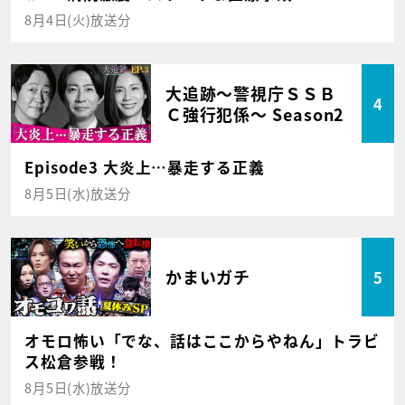
8月4日(火)放送分
大追跡～警視庁ＳＳＢ
4
Ｃ強行犯係～ Season2
Episode3 大炎上…暴走する正義
8月5日(水)放送分
かまいガチ
5
オモロ怖い「でな、話はここからやねん」トラビ
ス松倉参戦！
8月5日(水)放送分