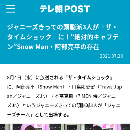
menu
テレ朝POST
ジャニーズきっての頭脳派3人が『ザ・
タイムショック』に！“絶対的キャプテ
ン”Snow Man・阿部亮平の存在
2021.07.20
8月4日（水）に放送される
『ザ・タイムショック』
に、阿部亮平（Snow Man）・川島如恵留（Travis Jap
an／ジャニーズJr.）・本髙克樹（7 MEN 侍／ジャニー
ズJr.）というジャニーズきっての頭脳派3人が「ジャニ
ーズチーム」として出場する。