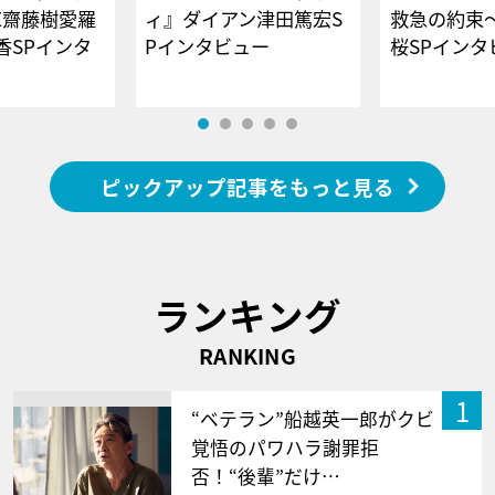
E齋藤樹愛羅
ィ』ダイアン津田篤宏S
救急の約束
香SPインタ
Pインタビュー
桜SPイ
ピックアップ記事をもっと見る
ランキング
RANKING
1
“ベテラン”船越英一郎がクビ
覚悟のパワハラ謝罪拒
否！“後輩”だけ…