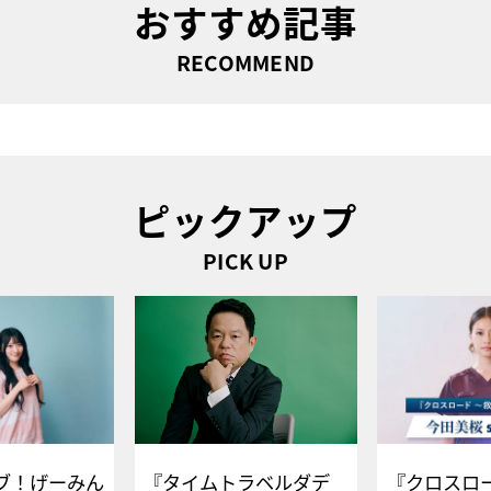
おすすめ記事
RECOMMEND
ピックアップ
PICK UP
ブ！げーみん
『タイムトラベルダデ
『クロスロー