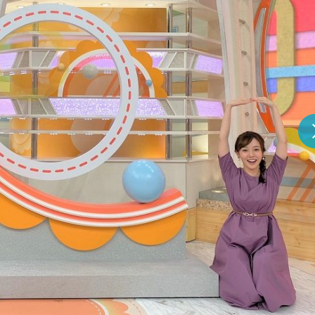
『アイ＝ラブ！げーみん
E齋藤樹愛羅＆佐々木舞
ビュー