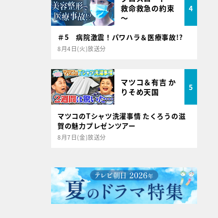
救命救急の約束
4
～
＃5 病院激震！パワハラ＆医療事故!?
8月4日(火)放送分
マツコ＆有吉 か
5
りそめ天国
マツコのTシャツ洗濯事情 たくろうの滋
賀の魅力プレゼンツアー
8月7日(金)放送分