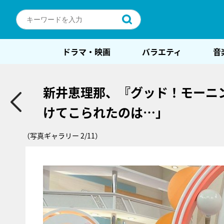
ドラマ・映画
バラエティ
音
新井恵理那、『グッド！モーニン
けてこられたのは…」
（写真ギャラリー 2/11）