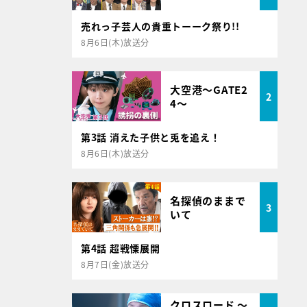
売れっ子芸人の貴重トーーク祭り!!
8月6日(木)放送分
大空港～GATE2
2
4～
第3話 消えた子供と兎を追え！
8月6日(木)放送分
名探偵のままで
3
いて
第4話 超戦慄展開
8月7日(金)放送分
クロスロード ～