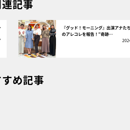
関連記事
サムネイル
ン
『グッド！モーニング』出演アナた
のアレコレを報告！“奇跡…
7
202
すすめ記事