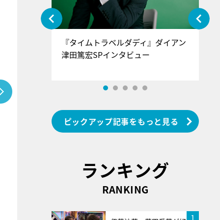
ぐ』＝LOV
『タイムトラベルダディ』ダイアン
『
香SPインタ
津田篤宏SPインタビュー
～
ピックアップ記事をもっと見る
ランキング
RANKING
1