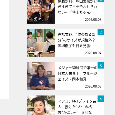
伊藤沙莉、芦田愛菜が好
きすぎて目を合わせられ
ない…『博士ちゃん…
2026.08.08
2
高橋文哉、“体のある部
分”のサイズが規格外？
黒柳徹子も目を見張…
2026.08.07
3
メジャー30球団で唯一の
日本人栄養士 ブルージ
ェイズ・岡本和真…
2026.08.08
4
マツコ、M-1ブレイク芸
人に授けた“人生の格
言”が深い…「幸せな