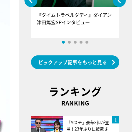
ぐ』＝LOV
『タイムトラベルダディ』ダイアン
『
香SPインタ
津田篤宏SPインタビュー
～
ピックアップ記事をもっと見る
ランキング
RANKING
1
『Mステ』豪華8組が登
場！23年ぶりに披露さ