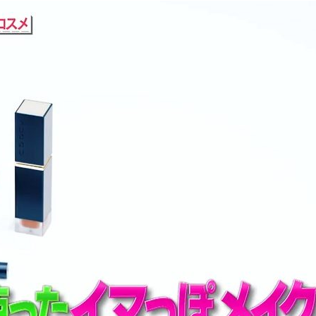
『アイ＝ラブ！げーみん
E齋藤樹愛羅＆佐々木舞
ビュー