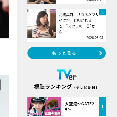
5
高橋真麻、「コネだブサ
イクだ」と叩かれる
も…“マツコの一言”か
ら…
2026.08.05
もっと見る
視聴ランキング
（テレビ朝日）
大空港～GATE2
1
4～