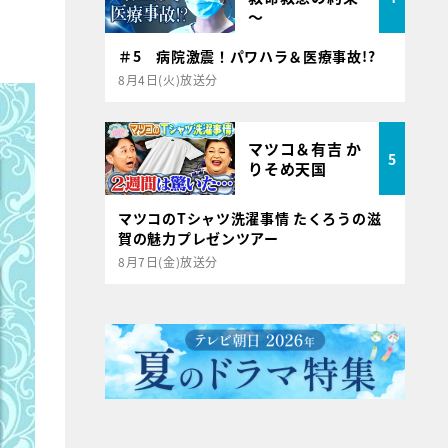
～
＃5 病院激震！パワハラ＆医療事故!?
8月4日(火)放送分
マツコ＆有吉 か
5
りそめ天国
マツコのTシャツ洗濯事情 たくろうの滋
賀の魅力プレゼンツアー
8月7日(金)放送分