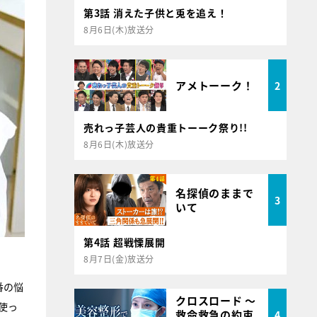
第3話 消えた子供と兎を追え！
8月6日(木)放送分
アメトーーク！
2
売れっ子芸人の貴重トーーク祭り!!
8月6日(木)放送分
名探偵のままで
3
いて
第4話 超戦慄展開
8月7日(金)放送分
番の悩
クロスロード ～
使っ
救命救急の約束
4