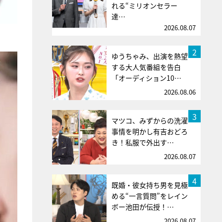
れる“ミリオンセラー
達…
2026.08.07
2
ゆうちゃみ、出演を熱望
する大人気番組を告白
「オーディション10…
2026.08.06
3
マツコ、みずからの洗濯
事情を明かし有吉おどろ
き！私服で外出す…
2026.08.07
4
既婚・彼女持ち男を見極
める“一言質問”をレイン
ボー池田が伝授！…
2026.08.07