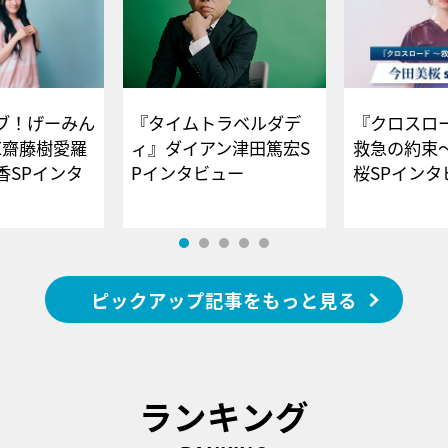
ブ！げーみん
『タイムトラベルダデ
『クロスロー
E齋藤樹愛羅
ィ』ダイアン津田篤宏S
救急の約束
香SPインタ
Pインタビュー
桜SPイ
ピックアップ記事をもっと見る
ランキング