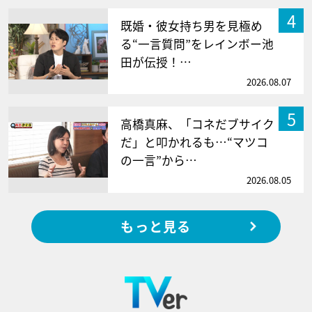
4
既婚・彼女持ち男を見極め
る“一言質問”をレインボー池
田が伝授！…
2026.08.07
5
高橋真麻、「コネだブサイク
だ」と叩かれるも…“マツコ
の一言”から…
2026.08.05
もっと見る