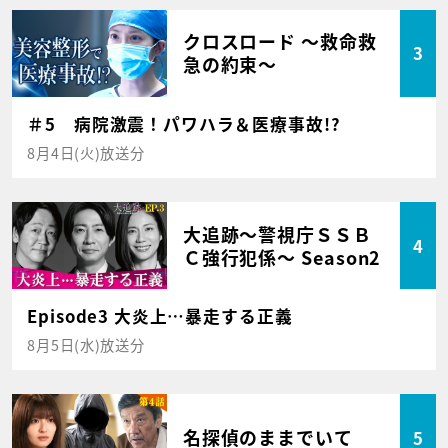
クロスロード ～救命救
3
急の約束～
＃5 病院激震！パワハラ＆医療事故!?
8月4日(火)放送分
大追跡～警視庁ＳＳＢ
4
Ｃ強行犯係～ Season2
Episode3 大炎上…暴走する正義
8月5日(水)放送分
名探偵のままでいて
5