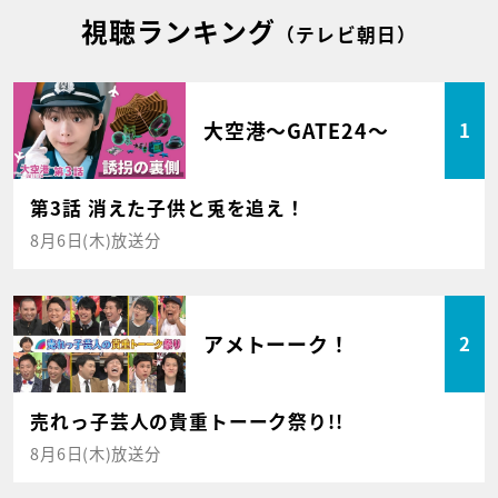
視聴ランキング
（テレビ朝日）
大空港～GATE24～
1
第3話 消えた子供と兎を追え！
8月6日(木)放送分
アメトーーク！
2
売れっ子芸人の貴重トーーク祭り!!
8月6日(木)放送分