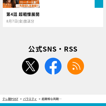
第4話 超戦慄展開
8月7日(金)放送分
公式SNS・RSS
twitter
facebook
rss
テレ朝POST
バラエティ
超厳格な両親をもつ妻！婚前交渉は絶対NGだったが…お泊り旅行で“エンジョイ”を決意