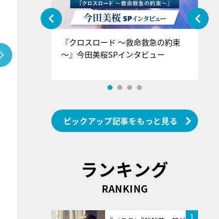
ぐ』＝LOV
『クロスロード ～救命救急の約束
『
香SPインタ
～』今田美桜SPインタビュー
ロ
ン
ピックアップ記事をもっと見る
ランキング
RANKING
1