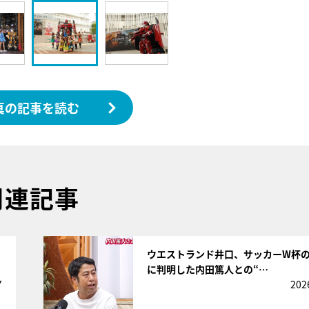
真の記事を読む
関連記事
サムネイル
ウエストランド井口、サッカーW杯
に判明した内田篤人との“…
7
202