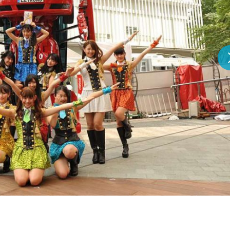
『アイ＝ラブ！げーみん
E齋藤樹愛羅＆佐々木舞
ビュー