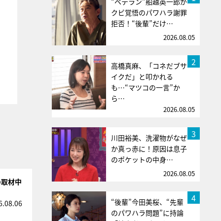
“ベテラン”船越英一郎が
クビ覚悟のパワハラ謝罪
拒否！“後輩”だけ…
2026.08.05
2
高橋真麻、「コネだブサ
イクだ」と叩かれる
も…“マツコの一言”か
ら…
2026.08.05
3
川田裕美、洗濯物がなぜ
か真っ赤に！原因は息子
のポケットの中身…
2026.08.05
の取材中
4
“後輩”今田美桜、“先輩
6.08.06
のパワハラ問題”に持論