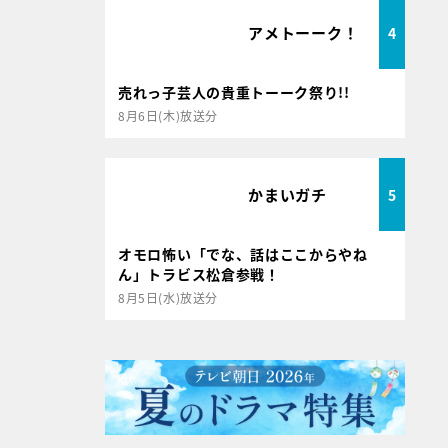
アメトーーク！
4
売れっ子芸人の貴重トーーク祭り!!
8月6日(木)放送分
かまいガチ
5
オモロ怖い「でな、話はここからやね
ん」トラビス松倉参戦！
8月5日(水)放送分