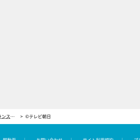
スパガ、「普段やらない」パフォでトランスフォーマー公式応援アイドルに
©テレビ朝日
レ朝動画
お問い合わせ
サイト利用規約
プ