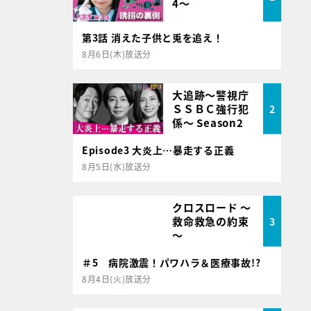
4～
第3話 消えた子供と兎を追え！
8月6日(木)放送分
大追跡～警視庁
ＳＳＢＣ強行犯
2
係～ Season2
Episode3 大炎上…暴走する正義
8月5日(水)放送分
クロスロード ～
救命救急の約束
3
～
＃5 病院激震！パワハラ＆医療事故!?
8月4日(火)放送分