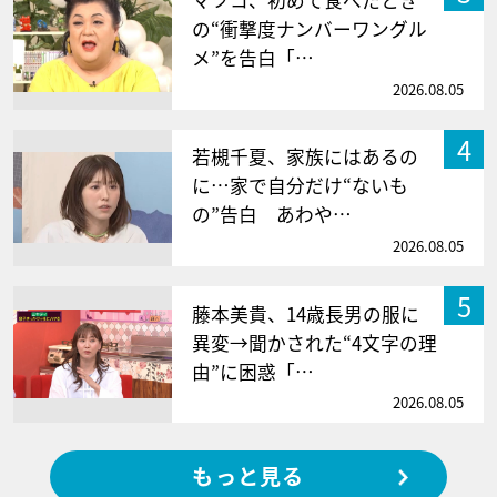
マツコ、初めて食べたとき
の“衝撃度ナンバーワングル
メ”を告白「…
2026.08.05
4
若槻千夏、家族にはあるの
に…家で自分だけ“ないも
の”告白 あわや…
2026.08.05
5
藤本美貴、14歳長男の服に
異変→聞かされた“4文字の理
由”に困惑「…
2026.08.05
もっと見る