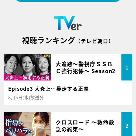
視聴ランキング
（テレビ朝日）
大追跡～警視庁ＳＳＢ
1
Ｃ強行犯係～ Season2
Episode3 大炎上…暴走する正義
8月5日(水)放送分
クロスロード ～救命救
2
急の約束～