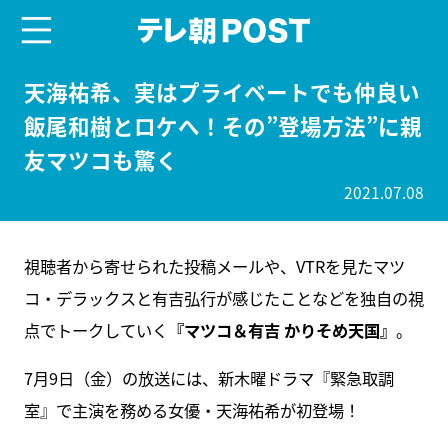
menu
テレ朝POST
天海祐希、実はプライベートでも仲良い
飯尾和樹とロケへ！その”登場方法”に親
友マツコも驚く
2021.07.08
視聴者から寄せられた投稿メールや、VTRを見たマツ
コ・デラックスと有吉弘行が感じたことなどを独自の視
点でトークしていく
『マツコ＆有吉 かりそめ天国』
。
7月9日（金）の放送には、新木曜ドラマ『緊急取調
室』で主演を務める女優・天海祐希が初登場！