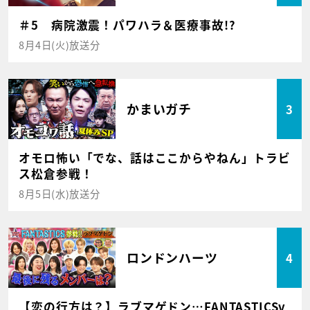
＃5 病院激震！パワハラ＆医療事故!?
8月4日(火)放送分
かまいガチ
3
オモロ怖い「でな、話はここからやねん」トラビ
ス松倉参戦！
8月5日(水)放送分
ロンドンハーツ
4
【恋の行方は？】ラブマゲドン…FANTASTICSv