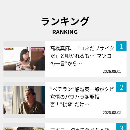
ランキング
RANKING
1
高橋真麻、「コネだブサイク
だ」と叩かれるも…“マツコ
の一言”から…
2026.08.05
2
“ベテラン”船越英一郎がクビ
覚悟のパワハラ謝罪拒
否！“後輩”だけ…
2026.08.05
3