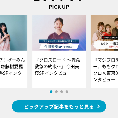
PICK UP
ブ！げーみん
『クロスロード ～救命
『マジプロ
E齋藤樹愛羅
救急の約束～』今田美
ー、ももク
香SPインタ
桜SPインタビュー
クロ×東京0
ンタビュー
ピックアップ記事をもっと見る