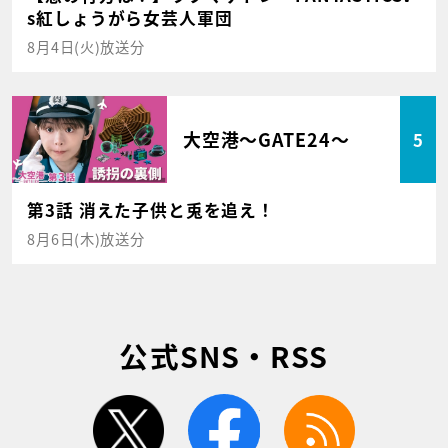
s紅しょうがら女芸人軍団
8月4日(火)放送分
大空港～GATE24～
5
第3話 消えた子供と兎を追え！
8月6日(木)放送分
公式SNS・RSS
twitter
facebook
rss