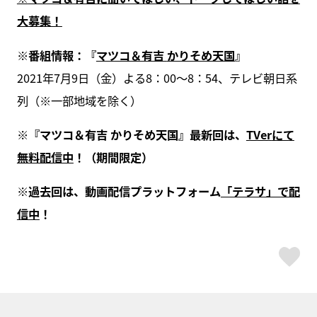
大募集！
※
番組情報：『
マツコ＆有吉
かりそめ天国
』
2021年7月9日（金）よる8：00～8：54、テレビ朝日系
列（※一部地域を除く）
※
『マツコ＆有吉 かりそめ天国』最新回は、
TVer
にて
無料配信中
！（期間限定）
※
過去回は、動画配信プラットフォーム
「テラサ」で配
信中
！
ス