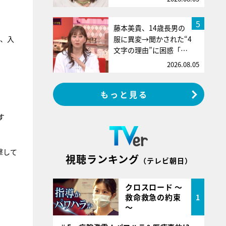
5
藤本美貴、14歳長男の
服に異変→聞かされた“4
や、入
文字の理由”に困惑「…
2026.08.05
もっと見る
す
撃して
視聴ランキング
（テレビ朝日）
クロスロード ～
救命救急の約束
1
～