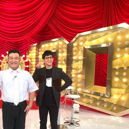
『アイ＝ラブ！げーみん
E齋藤樹愛羅＆佐々木舞
ビュー