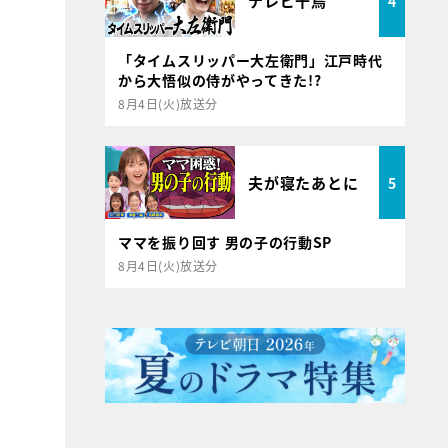
テレビ千鳥
4
「タイムスリッパー大左衛門」江戸時代
から大悟似の侍がやってきた!?
8月4日(火)放送分
夫が寝たあとに
5
ママを振り回す 男の子の行動SP
8月4日(火)放送分