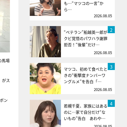
も…“マツコの一言”か
ら…
2026.08.05
2
“ベテラン”船越英一郎が
クビ覚悟のパワハラ謝罪
拒否！“後輩”だけ…
2026.08.05
の馬場
3
マツコ、初めて食べたと
きの“衝撃度ナンバーワ
」がス
ングルメ”を告白「…
2026.08.05
ポン
4
若槻千夏、家族にはある
のに…家で自分だけ“な
いもの”告白 あわや…
2026.08.05