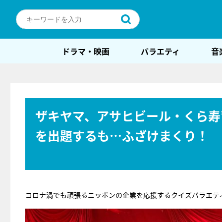
ドラマ・映画
バラエティ
音
ザキヤマ、アサヒビール・くら寿
を出題するも…ふざけまくり！
コロナ渦でも頑張るニッポンの企業を応援するクイズバラエテ