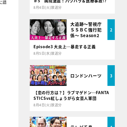
＃5 病院激震！パワハラ＆医療事故!?
に語
8月4日(火)放送分
大追跡～警視庁
ＳＳＢＣ強行犯
2
係～ Season2
Episode3 大炎上…暴走する正義
8月5日(水)放送分
ロンドンハーツ
3
【恋の行方は？】ラブマゲドン…FANTA
STICSvs紅しょうがら女芸人軍団
8月4日(火)放送分