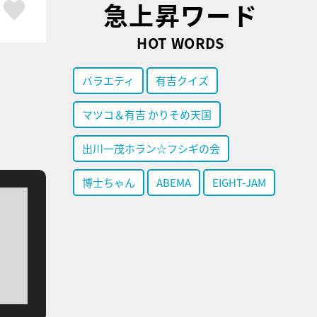
急上昇ワード
ア
はてブ
スキボタン
HOT WORDS
バラエティ
有吉クイズ
マツコ＆有吉 かりそめ天国
出川一茂ホラン☆フシギの会
博士ちゃん
ABEMA
EIGHT-JAM