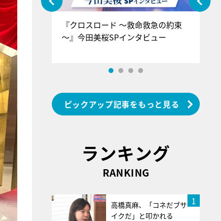
ぐ』＝LOV
『クロスロード ～救命救急の約束
『
香SPインタ
～』今田美桜SPインタビュー
ロ
ン
ピックアップ記事をもっと見る
ランキング
RANKING
1
高橋真麻、「コネだブサ
イクだ」と叩かれる