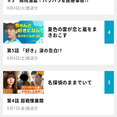
＃5 病院激震！パワハラ＆医療事故!?
8月4日(火)放送分
夏色の雲が恋と嵐をま
4
きおこす
第5話 「好き」涙の告白!?
8月8日(土)放送分
名探偵のままでいて
5
第4話 超戦慄展開
8月7日(金)放送分