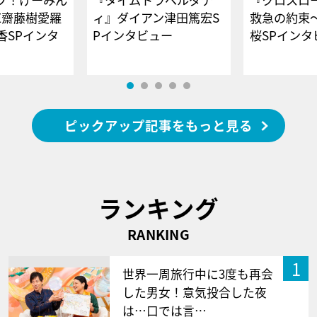
E齋藤樹愛羅
ィ』ダイアン津田篤宏S
救急の約束
香SPインタ
Pインタビュー
桜SPイ
ピックアップ記事をもっと見る
ランキング
RANKING
1
世界一周旅行中に3度も再会
した男女！意気投合した夜
は…口では言…