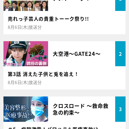
売れっ子芸人の貴重トーーク祭り!!
8月6日(木)放送分
大空港～GATE24～
2
第3話 消えた子供と兎を追え！
8月6日(木)放送分
クロスロード ～救命救
3
急の約束～