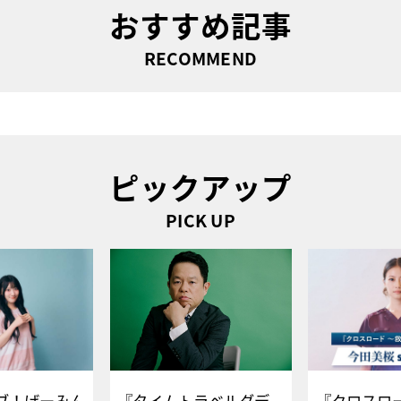
おすすめ記事
RECOMMEND
ピックアップ
PICK UP
ブ！げーみん
『タイムトラベルダデ
『クロスロー