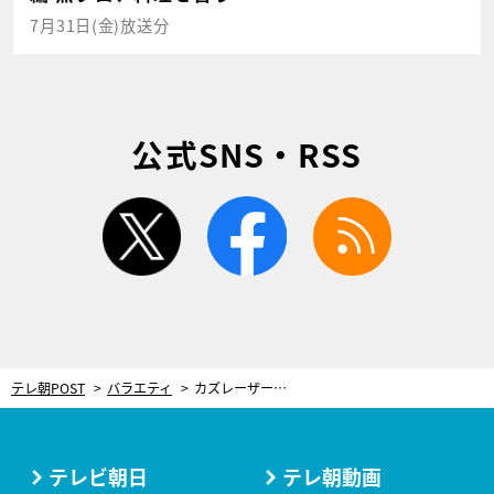
7月31日(金)放送分
公式SNS・RSS
twitter
facebook
rss
テレ朝POST
バラエティ
カズレーザー、渋沢栄一の“スゴさ”を解説するも…NEWS小山慶一郎ら「渋沢像がブレた」と困惑！
テレビ朝日
テレ朝動画