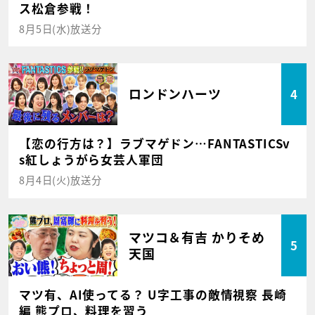
ス松倉参戦！
8月5日(水)放送分
ロンドンハーツ
4
【恋の行方は？】ラブマゲドン…FANTASTICSv
s紅しょうがら女芸人軍団
8月4日(火)放送分
マツコ＆有吉 かりそめ
5
天国
マツ有、AI使ってる？ U字工事の敵情視察 長崎
編 熊プロ、料理を習う