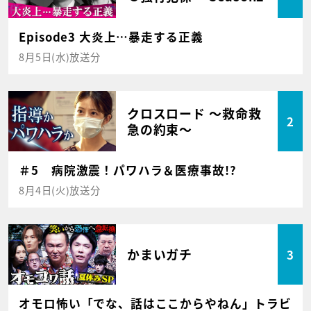
Episode3 大炎上…暴走する正義
8月5日(水)放送分
クロスロード ～救命救
2
急の約束～
＃5 病院激震！パワハラ＆医療事故!?
8月4日(火)放送分
かまいガチ
3
オモロ怖い「でな、話はここからやねん」トラビ