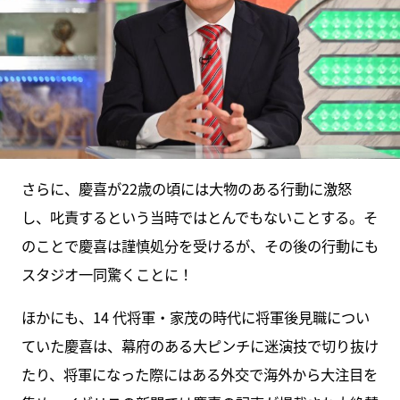
さらに、慶喜が22歳の頃には大物のある行動に激怒
し、叱責するという当時ではとんでもないことする。そ
のことで慶喜は謹慎処分を受けるが、その後の行動にも
スタジオ一同驚くことに！
ほかにも、14 代将軍・家茂の時代に将軍後見職につい
ていた慶喜は、幕府のある大ピンチに迷演技で切り抜け
たり、将軍になった際にはある外交で海外から大注目を