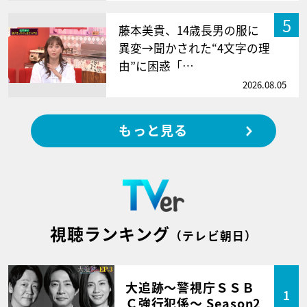
5
藤本美貴、14歳長男の服に
異変→聞かされた“4文字の理
由”に困惑「…
2026.08.05
もっと見る
視聴ランキング
（テレビ朝日）
大追跡～警視庁ＳＳＢ
1
Ｃ強行犯係～ Season2