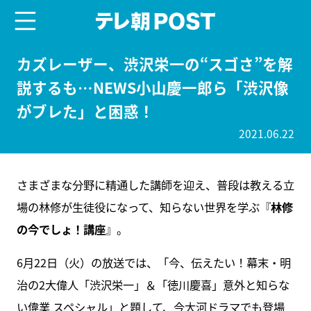
menu
テレ朝POST
カズレーザー、渋沢栄一の“スゴさ”を解
説するも…NEWS小山慶一郎ら「渋沢像
がブレた」と困惑！
2021.06.22
さまざまな分野に精通した講師を迎え、普段は教える立
場の林修が生徒役になって、知らない世界を学ぶ『
林修
の今でしょ！講座
』。
6月22日（火）の放送では、「今、伝えたい！幕末・明
治の2大偉人「渋沢栄一」＆「徳川慶喜」意外と知らな
い偉業 スペシャル」と題して、今大河ドラマでも登場