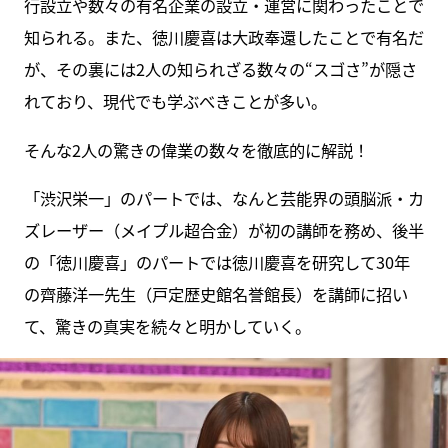
行設立や数々の有名企業の設立・運営に関わったことで
知られる。また、徳川慶喜は大政奉還したことで有名だ
が、その裏には2人の知られざる数々の“スゴさ”が隠さ
れており、現代でも学ぶべきことが多い。
そんな2人の驚きの偉業の数々を徹底的に解説！
「渋沢栄一」のパートでは、なんと芸能界の頭脳派・カ
ズレーザー（メイプル超合金）が初の講師を務め、後半
の「徳川慶喜」のパートでは徳川慶喜を研究して30年
の齊藤洋一先生（戸定歴史館名誉館長）を講師に招い
て、驚きの真実を続々と明かしていく。