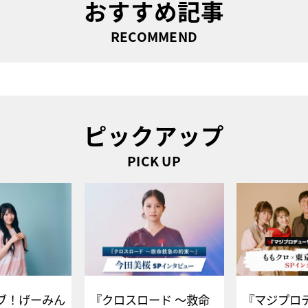
おすすめ記事
RECOMMEND
ピックアップ
PICK UP
ブ！げーみん
『クロスロード ～救命
『マジプロ