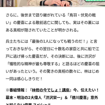
さらに、後世まで語り継がれている「鳥羽・伏見の戦
い」の慶喜による敵前逃亡に関しても、実はその裏には
ある真相が隠されていたことが明かされる。
兵士たちには「最後の1人になっても戦うのだ！」と言
っておきながら、その翌日に十数名の家臣と共に船で江
戸に逃げ帰った慶喜だが、その決断には、後に渋沢が
「犠牲的な精神が最も尊敬する」と語るほどの慶喜の狙
いがあったという。その驚きの真相の数々に、林はじめ
一同は感心しきりだ！
※番組情報：『
林修の今でしょ！講座
』今、伝えたい！
幕末・明治の2大偉人「渋沢栄一」＆「徳川慶喜」意外
と知らない偉業 スペシャル