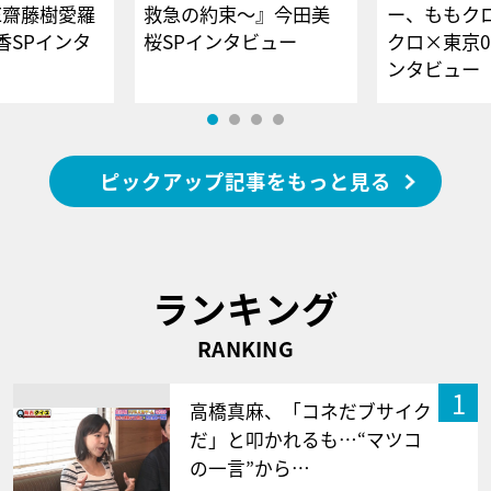
E齋藤樹愛羅
救急の約束～』今田美
ー、ももク
香SPインタ
桜SPインタビュー
クロ×東京0
ンタビュー
ピックアップ記事をもっと見る
ランキング
RANKING
1
高橋真麻、「コネだブサイク
だ」と叩かれるも…“マツコ
の一言”から…