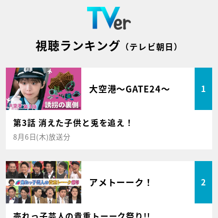
視聴ランキング
（テレビ朝日）
大空港～GATE24～
1
第3話 消えた子供と兎を追え！
8月6日(木)放送分
アメトーーク！
2
売れっ子芸人の貴重トーーク祭り!!