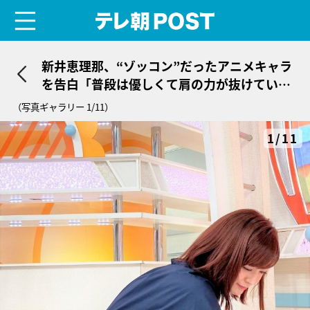
menu
テレ朝POST
新井恵理那、“ゾッコン”だったアニメキャラ
を告白「普段は優しくて肩の力が抜けている
のに…」
（写真ギャラリー 1/11）
1/11