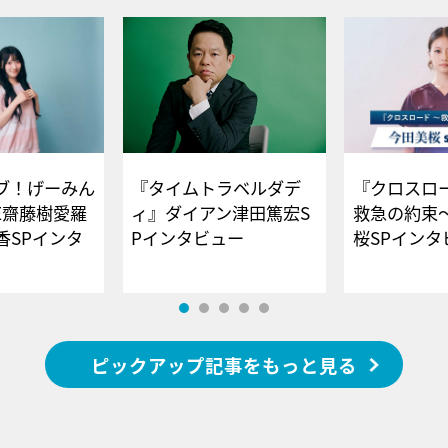
ブ！げーみん
『タイムトラベルダデ
『クロスロー
E齋藤樹愛羅
ィ』ダイアン津田篤宏S
救急の約束
香SPインタ
Pインタビュー
桜SPイ
ピックアップ記事をもっと見る