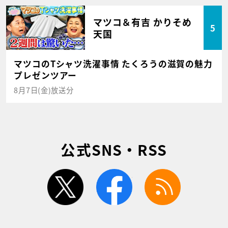
マツコ＆有吉 かりそめ
5
天国
マツコのTシャツ洗濯事情 たくろうの滋賀の魅力
プレゼンツアー
8月7日(金)放送分
公式SNS・RSS
twitter
facebook
rss