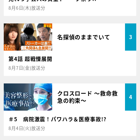
8月6日(木)放送分
名探偵のままでいて
3
第4話 超戦慄展開
8月7日(金)放送分
クロスロード ～救命救
4
急の約束～
＃5 病院激震！パワハラ＆医療事故!?
8月4日(火)放送分