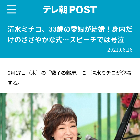
menu
テレ朝POST
清水ミチコ、33歳の愛娘が結婚！身内だ
けのささやかな式…スピーチでは号泣
2021.06.16
6月17日（木）の『
徹子の部屋
』に、清水ミチコが登場
する。