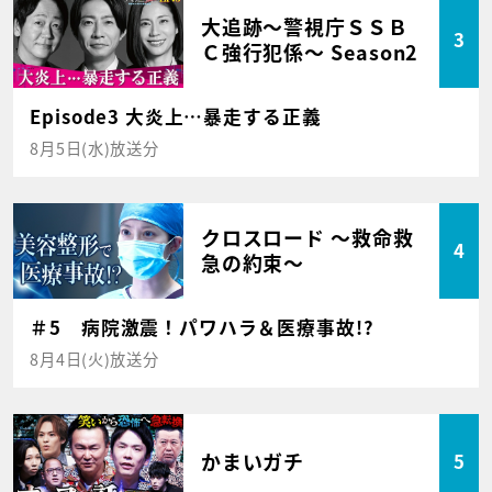
大追跡～警視庁ＳＳＢ
3
Ｃ強行犯係～ Season2
Episode3 大炎上…暴走する正義
8月5日(水)放送分
クロスロード ～救命救
4
急の約束～
＃5 病院激震！パワハラ＆医療事故!?
8月4日(火)放送分
かまいガチ
5