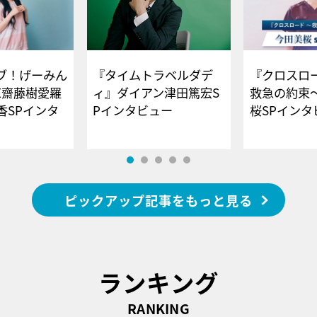
ブ！げーみん
『タイムトラベルダデ
『クロスロー
E齋藤樹愛羅
ィ』ダイアン津田篤宏S
救急の約束
香SPインタ
Pインタビュー
桜SPイ
ピックアップ記事をもっと見る
ランキング
RANKING