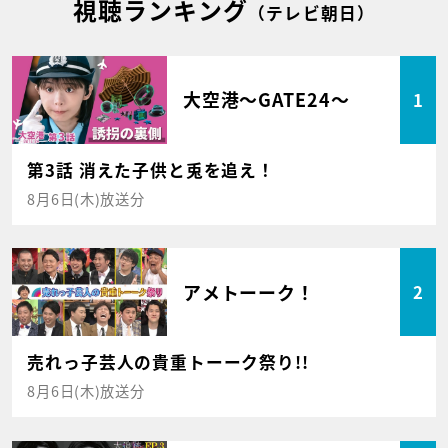
視聴ランキング
（テレビ朝日）
大空港～GATE24～
1
第3話 消えた子供と兎を追え！
8月6日(木)放送分
アメトーーク！
2
売れっ子芸人の貴重トーーク祭り!!
8月6日(木)放送分