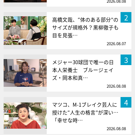
2026.08.08
2
高橋文哉、“体のある部分”の
サイズが規格外？黒柳徹子も
目を見張…
2026.08.07
3
メジャー30球団で唯一の日
本人栄養士 ブルージェイ
ズ・岡本和真…
2026.08.08
4
マツコ、M-1ブレイク芸人に
授けた“人生の格言”が深い…
「幸せな時…
2026.08.08