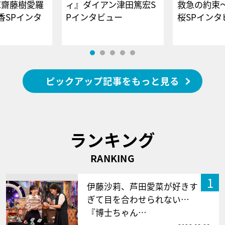
E齋藤樹愛羅
ィ』ダイアン津田篤宏S
救急の約束
香SPインタ
Pインタビュー
桜SPイ
ピックアップ記事をもっと見る
ランキング
RANKING
1
伊藤沙莉、芦田愛菜が好きす
ぎて目を合わせられない…
『博士ちゃん…