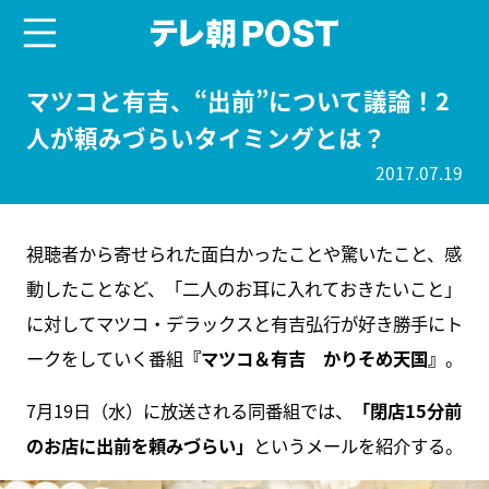
menu
テレ朝POST
マツコと有吉、“出前”について議論！2
人が頼みづらいタイミングとは？
2017.07.19
視聴者から寄せられた面白かったことや驚いたこと、感
動したことなど、「二人のお耳に入れておきたいこと」
に対してマツコ・デラックスと有吉弘行が好き勝手にト
ークをしていく番組
『マツコ＆有吉 かりそめ天国』
。
7月19日（水）に放送される同番組では、
「閉店15分前
のお店に出前を頼みづらい」
というメールを紹介する。