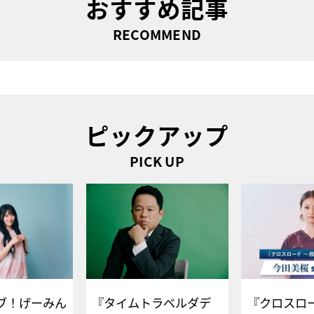
おすすめ記事
RECOMMEND
ピックアップ
PICK UP
ブ！げーみん
『タイムトラベルダデ
『クロスロー