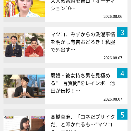
大人気番組を告白「オーディ
ション10…
2026.08.06
3
マツコ、みずからの洗濯事情
を明かし有吉おどろき！私服
で外出す…
2026.08.07
4
既婚・彼女持ち男を見極め
る“一言質問”をレインボー池
田が伝授！…
2026.08.07
5
高橋真麻、「コネだブサイク
だ」と叩かれるも…“マツコ