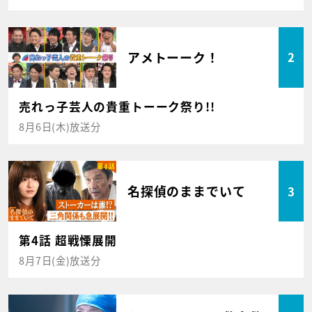
アメトーーク！
2
売れっ子芸人の貴重トーーク祭り!!
8月6日(木)放送分
名探偵のままでいて
3
第4話 超戦慄展開
8月7日(金)放送分