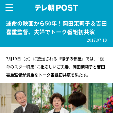
menu
テレ朝POST
運命の映画から50年！岡田茉莉子＆吉田
喜重監督、夫婦でトーク番組初共演
2017.07.18
7月19日（水）に放送される
『徹子の部屋』
では、“銀
幕のスター特集”に相応しいご夫妻、
岡田茉莉子と吉田
喜重監督が貴重なトーク番組初共演
を果たす。