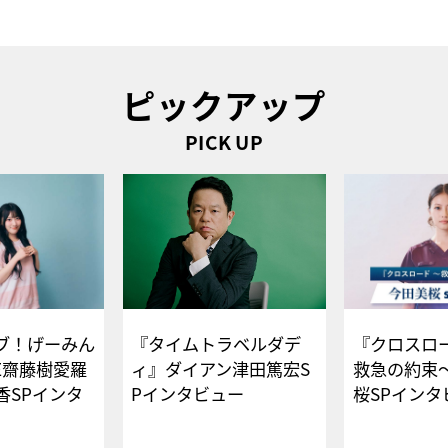
ピックアップ
PICK UP
ブ！げーみん
『タイムトラベルダデ
『クロスロー
E齋藤樹愛羅
ィ』ダイアン津田篤宏S
救急の約束
香SPインタ
Pインタビュー
桜SPイ