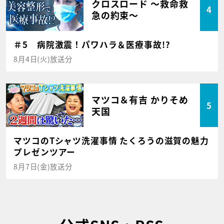
クロスロード ～救命救
4
急の約束～
＃5 病院激震！パワハラ＆医療事故!?
8月4日(火)放送分
マツコ＆有吉 かりそめ
5
天国
マツコのTシャツ洗濯事情 たくろうの滋賀の魅力
プレゼンツアー
8月7日(金)放送分