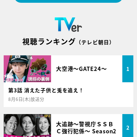
視聴ランキング
（テレビ朝日）
大空港～GATE24～
1
第3話 消えた子供と兎を追え！
8月6日(木)放送分
大追跡～警視庁ＳＳＢ
2
Ｃ強行犯係～ Season2