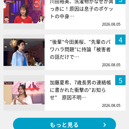
川田裕美、洗濯物がなぜか真
っ赤に！原因は息子のポケッ
トの中身…
2026.08.05
4
“後輩”今田美桜、“先輩のパ
ワハラ問題”に持論「被害者
の話だけで…
2026.08.05
5
加藤夏希、7歳長男の連絡帳
に書かれた衝撃の“お知ら
せ” 原因不明…
2026.08.05
もっと見る