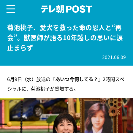
menu
テレ朝POST
菊池桃子、愛犬を救った命の恩人と“再
会”。獣医師が語る10年越しの思いに涙
止まらず
2021.06.09
6月9日（水）放送の『
あいつ今何してる？
』2時間スペ
シャルに、菊池桃子が登場する。