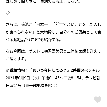
はじめて聞く話に、菊池の涙も止まらない。
◇
さらに、菊池が「日本一」「前世でよいことをした人し
か食べられない」と大絶賛し、自分へのご褒美として食
べる超絶品“うに丼”も紹介する。
なお今回は、ゲストに梅沢富美男と三浦祐太朗も迎えて
お届けする。
※番組情報：『
あいつ今何してる？
』2時間スペシャル
2021年6月9日（水）午後6：45～午後8：54、テレビ朝
日系24局（※一部地域を除く）
ス