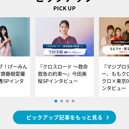
PICK UP
ブ！げーみん
『クロスロード ～救命
『マジプロ
E齋藤樹愛羅
救急の約束～』今田美
ー、ももク
香SPインタ
桜SPインタビュー
クロ×東京0
ンタビュー
ピックアップ記事をもっと見る