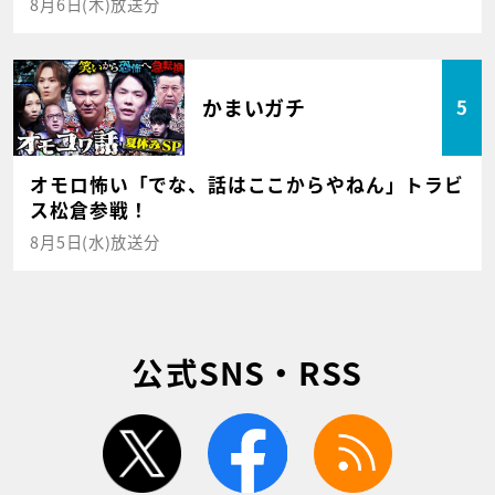
8月6日(木)放送分
かまいガチ
5
オモロ怖い「でな、話はここからやねん」トラビ
ス松倉参戦！
8月5日(水)放送分
公式SNS・RSS
twitter
facebook
rss