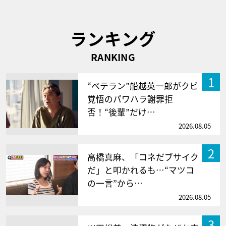
ランキング
RANKING
1
“ベテラン”船越英一郎がクビ
覚悟のパワハラ謝罪拒
否！“後輩”だけ…
2026.08.05
2
高橋真麻、「コネだブサイク
だ」と叩かれるも…“マツコ
の一言”から…
2026.08.05
3