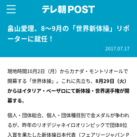
menu
テレ朝POST
畠山愛理、8～9月の「世界新体操」リポ
ーターに就任！
2017.07.17
現地時間10月2日（月）からカナダ・モントリオールで
開幕する「世界体操」。これに先立ち、
8月29日（火）
からはイタリア・ペーザロにて新体操・世界選手権が開
幕する
。
個人・団体総合、個人・団体種目別で金メダルが争われ
るが、昨年のリオデジャネイロオリンピックで団体8位
入賞を果たした新体操日本代表（フェアリージャパン P