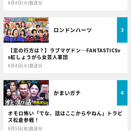
8月4日(火)放送分
ロンドンハーツ
3
【恋の行方は？】ラブマゲドン…FANTASTICSv
s紅しょうがら女芸人軍団
8月4日(火)放送分
かまいガチ
4
オモロ怖い「でな、話はここからやねん」トラビ
ス松倉参戦！
8月5日(水)放送分