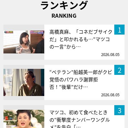
ランキング
RANKING
1
高橋真麻、「コネだブサイク
だ」と叩かれるも…“マツコ
の一言”から…
2026.08.05
2
“ベテラン”船越英一郎がクビ
覚悟のパワハラ謝罪拒
否！“後輩”だけ…
2026.08.05
3
マツコ、初めて食べたとき
の“衝撃度ナンバーワングル
メ”を告白「…