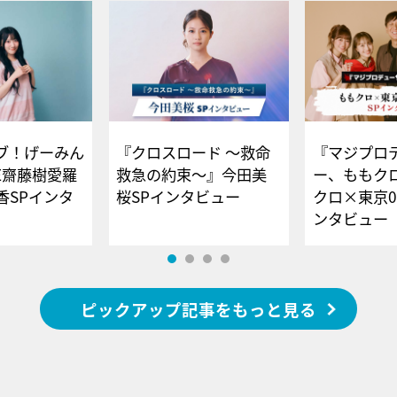
ブ！げーみん
『クロスロード ～救命
『マジプロ
E齋藤樹愛羅
救急の約束～』今田美
ー、ももク
香SPインタ
桜SPインタビュー
クロ×東京0
ンタビュー
ピックアップ記事をもっと見る