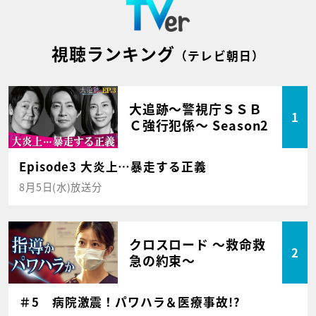
視聴ランキング
（テレビ朝日）
大追跡～警視庁ＳＳＢ
1
Ｃ強行犯係～ Season2
Episode3 大炎上…暴走する正義
8月5日(水)放送分
クロスロード ～救命救
2
急の約束～
＃5 病院激震！パワハラ＆医療事故!?