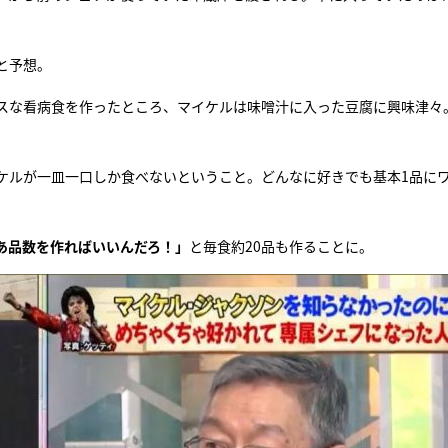
と予想。
スな看病食を作ったところ、マイケルは味噌汁に入った豆腐に興味津々
ケルが一皿一口しか食べないということ。どんなに好きでも基本1品に
あ品数を作ればいいんだろ！」
と毎食約20品も作ることに。