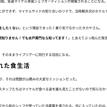
週間。急遽マイケル専属シェフオーディションが開催されることになる
とができず、マイケルサイドの知り合いのツテで、当時軽井沢のホテル
をしたくない
」という理由でまったく乗り気でなかったタカヤさん。
然知りません！でも水戸黄門なら知ってます！
」とあえてぶっ飛んだ発
。そのままライブツアーに同行する羽目になる。
れた食生活
が、それは問題が山積みの大変なミッションだった。
スタッフたちはマイケルが食べる姿を誰も見たことがないので知らなか
フから前のシェフが使っていた冷蔵庫を渡される。中に入っていたのは