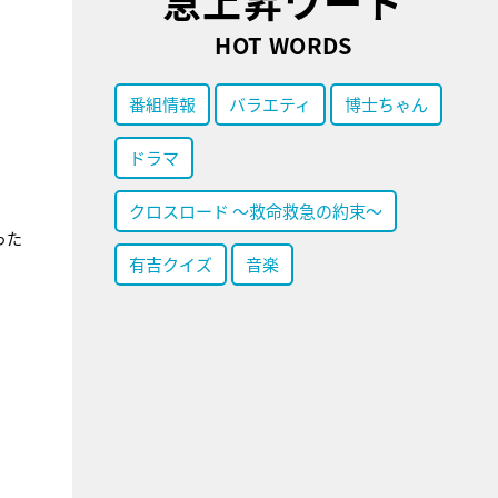
急上昇ワード
HOT WORDS
番組情報
バラエティ
博士ちゃん
ドラマ
クロスロード ～救命救急の約束～
った
有吉クイズ
音楽
、