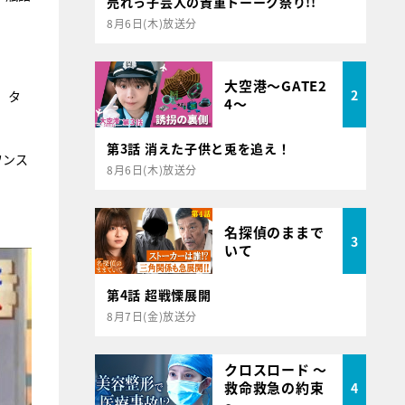
売れっ子芸人の貴重トーーク祭り!!
8月6日(木)放送分
大空港～GATE2
2
。タ
4～
第3話 消えた子供と兎を追え！
ワンス
8月6日(木)放送分
名探偵のままで
3
いて
第4話 超戦慄展開
8月7日(金)放送分
クロスロード ～
救命救急の約束
4