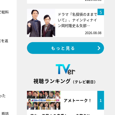
。
5
で総料
ドラマ『名探偵のままで
いて』、ナインティナイ
ン岡村隆史＆矢部…
2026.08.08
言を返
もっと見る
視聴ランキング
（テレビ朝日）
った
アメトーーク！
1
、瓶詰