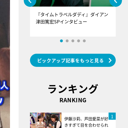
ぐ』＝LOV
『タイムトラベルダディ』ダイアン
『
香SPインタ
津田篤宏SPインタビュー
～
ピックアップ記事をもっと見る
ランキング
RANKING
1
伊藤沙莉、芦田愛菜が好
きすぎて目を合わせられ