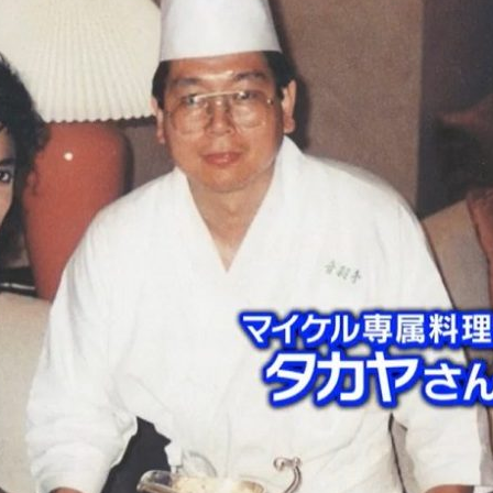
『アイ＝ラブ！げーみん
E齋藤樹愛羅＆佐々木舞
ビュー