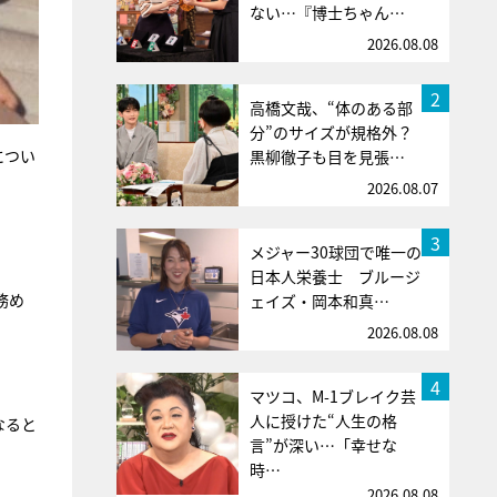
ない…『博士ちゃん…
2026.08.08
2
高橋文哉、“体のある部
分”のサイズが規格外？
につい
黒柳徹子も目を見張…
2026.08.07
3
メジャー30球団で唯一の
日本人栄養士 ブルージ
務め
ェイズ・岡本和真…
2026.08.08
4
マツコ、M-1ブレイク芸
人に授けた“人生の格
なると
言”が深い…「幸せな
時…
2026.08.08