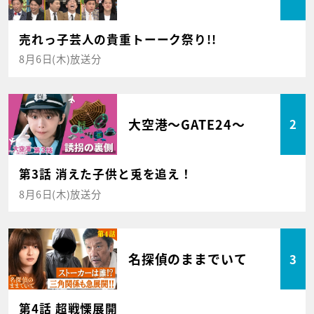
売れっ子芸人の貴重トーーク祭り!!
8月6日(木)放送分
大空港～GATE24～
2
第3話 消えた子供と兎を追え！
8月6日(木)放送分
名探偵のままでいて
3
第4話 超戦慄展開