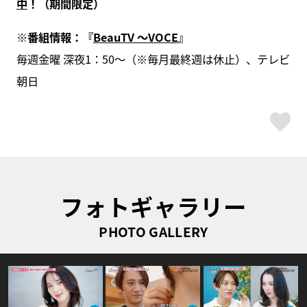
中
！（期間限定）
※番組情報：『
BeauTV ～VOCE
』
毎週金曜 深夜1：50～（※毎月最終週は休止）、テレビ
朝日
ス
フォトギャラリー
PHOTO GALLERY