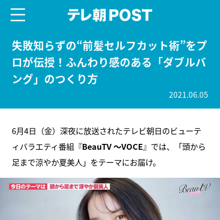
menu
テレ朝POST
失敗知らずの“前髪セルフカット術”をプ
ロが伝授！ふんわり感のある「ダブルバ
ング」のつくり方
2021.06.05
6月4日（金）深夜に放送されたテレビ朝日のビューテ
ィバラエティ番組『
BeauTV ～VOCE
』では、「頭から
足まで涼やか夏美人」をテーマにお届け。