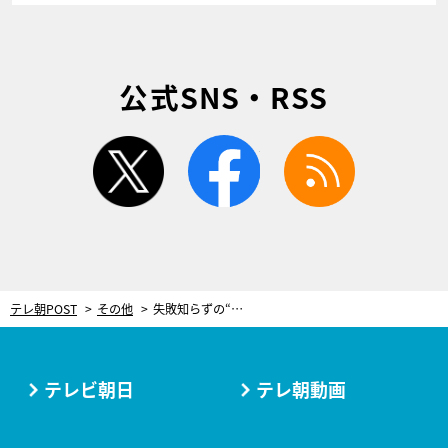
公式SNS・RSS
twitter
facebook
rss
テレ朝POST
その他
失敗知らずの“前髪セルフカット術”をプロが伝授！ふんわり感のある「ダブルバング」のつくり方
テレビ朝日
テレ朝動画