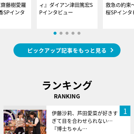
E齋藤樹愛羅
ィ』ダイアン津田篤宏S
救急の約束
香SPインタ
Pインタビュー
桜SPイ
ピックアップ記事をもっと見る
ランキング
RANKING
1
伊藤沙莉、芦田愛菜が好きす
ぎて目を合わせられない…
『博士ちゃん…