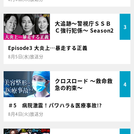
大追跡～警視庁ＳＳＢ
3
Ｃ強行犯係～ Season2
Episode3 大炎上…暴走する正義
8月5日(水)放送分
クロスロード ～救命救
4
急の約束～
＃5 病院激震！パワハラ＆医療事故!?
8月4日(火)放送分