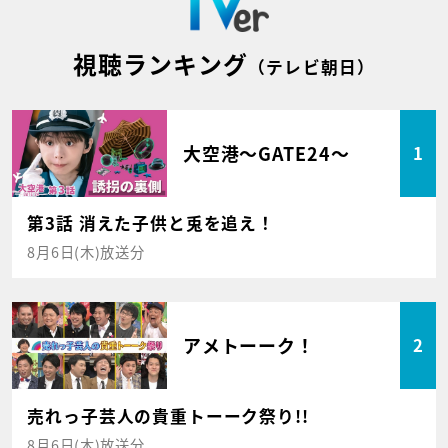
視聴ランキング
（テレビ朝日）
大空港～GATE24～
1
第3話 消えた子供と兎を追え！
8月6日(木)放送分
アメトーーク！
2
売れっ子芸人の貴重トーーク祭り!!
8月6日(木)放送分