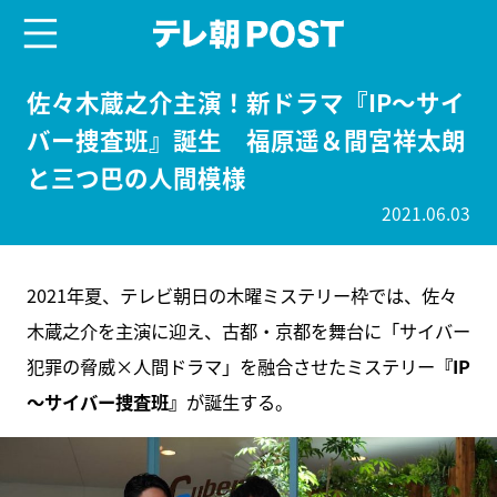
menu
テレ朝POST
佐々木蔵之介主演！新ドラマ『IP～サイ
バー捜査班』誕生 福原遥＆間宮祥太朗
と三つ巴の人間模様
2021.06.03
2021年夏、テレビ朝日の木曜ミステリー枠では、佐々
木蔵之介を主演に迎え、古都・京都を舞台に「サイバー
犯罪の脅威×人間ドラマ」を融合させたミステリー
『IP
～サイバー捜査班』
が誕生する。