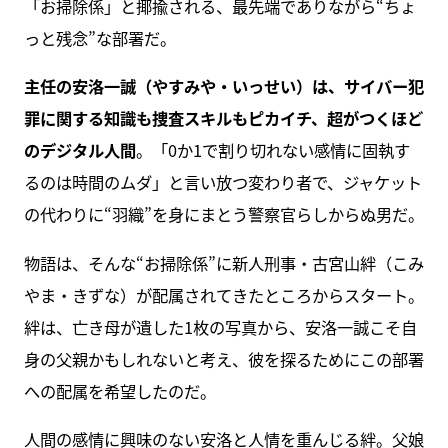
「お掃除係」と揶揄される、最先端でありながら“ちょ
っと残念”な部署だ。
主任の安洛一誠（やすみや・いっせい）は、サイバー犯
罪に関する知識も捜査スキルもピカイチ、超がつくほど
のデジタル人間
。「0か1で割り切れない感情に固執す
るのは時間のムダ」と言い放つ変わり者で、ジャケット
の代わりに“羽織”を身にまとう警察官らしからぬ男だ。
物語は、そんな“お掃除係”に新人刑事・古宮山絆（こみ
やま・きずな）が配属されてきたところからスタート。
絆は、亡き母が遺した1枚の写真から、安洛一誠こそ自
身の父親かもしれないと考え、彼を探るためにこの部署
への配属を希望したのだ。
人間の感情に興味のない安洛と人情を重んじる絆。父娘