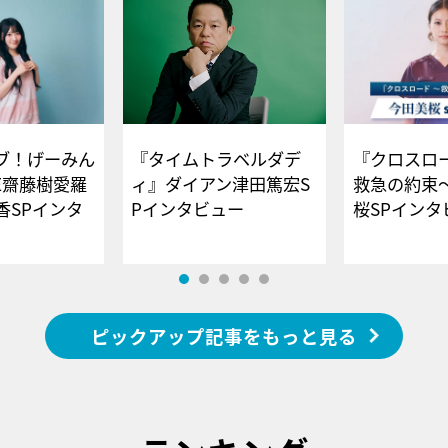
ブ！げーみん
『タイムトラベルダデ
『クロスロー
E齋藤樹愛羅
ィ』ダイアン津田篤宏S
救急の約束
香SPインタ
Pインタビュー
桜SPイ
ピックアップ記事をもっと見る