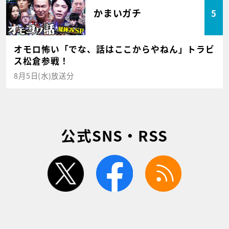
かまいガチ
5
オモロ怖い「でな、話はここからやねん」トラビ
ス松倉参戦！
8月5日(水)放送分
公式SNS・RSS
twitter
facebook
rss