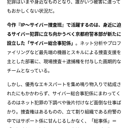
犯罪はいまや身近なものとなり、誰がいつ被害に遭って
もおかしくない状況だ。
今作『IP～サイバー捜査班』で活躍するのは、身近に迫
るサイバー犯罪に立ち向かうべく京都府警本部が新たに
設立した「サイバー総合事犯係」
。ネット分析やプロフ
ァイリングなど最先端の機器とスキルによる捜査支援を
主とした部署に、現場捜査＋逮捕権を付与した画期的な
チームとなっている。
しかし、優秀なエキスパートを集め鳴り物入りで結成さ
れたにもかかわらず、サイバー総合事犯係にまわってく
るのはネット犯罪の下調べや後片付けなど面倒な仕事ば
かり。捜査権はあるものの、立て割り組織である府警の
中ではサポート係に甘んじるしかなく、「総事係」＝