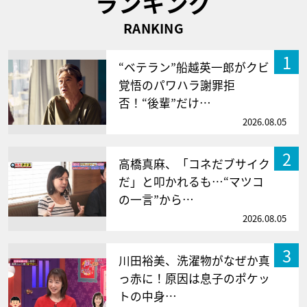
ランキング
RANKING
1
“ベテラン”船越英一郎がクビ
覚悟のパワハラ謝罪拒
否！“後輩”だけ…
2026.08.05
2
高橋真麻、「コネだブサイク
だ」と叩かれるも…“マツコ
の一言”から…
2026.08.05
3
川田裕美、洗濯物がなぜか真
っ赤に！原因は息子のポケッ
トの中身…