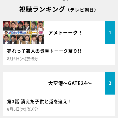
視聴ランキング
（テレビ朝日）
アメトーーク！
1
売れっ子芸人の貴重トーーク祭り!!
8月6日(木)放送分
大空港～GATE24～
2
第3話 消えた子供と兎を追え！
8月6日(木)放送分