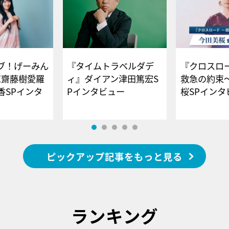
ブ！げーみん
『タイムトラベルダデ
『クロスロー
E齋藤樹愛羅
ィ』ダイアン津田篤宏S
救急の約束
香SPインタ
Pインタビュー
桜SPイ
ピックアップ記事をもっと見る
ランキング