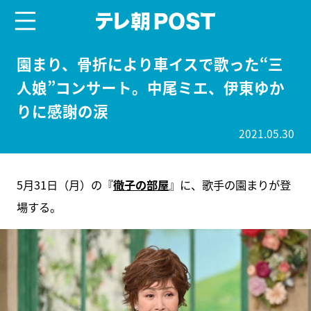
menu
テレ朝POST
園まり、骨折により車イスで歌った“三
人娘”コンサート。中尾ミエ、伊東ゆか
りに感謝の涙
2021.05.30
5月31日（月）の『
徹子の部屋
』に、歌手の園まりが登
場する。