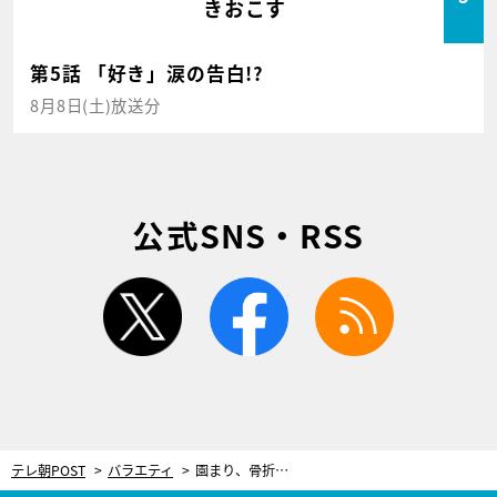
きおこす
第5話 「好き」涙の告白!?
8月8日(土)放送分
公式SNS・RSS
twitter
facebook
rss
テレ朝POST
バラエティ
園まり、骨折により車イスで歌った“三人娘”コンサート。中尾ミエ、伊東ゆかりに感謝の涙