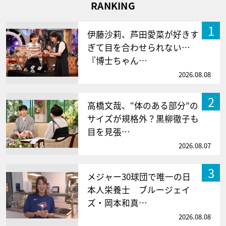
RANKING
1
伊藤沙莉、芦田愛菜が好きす
ぎて目を合わせられない…
『博士ちゃん…
2026.08.08
2
高橋文哉、“体のある部分”の
サイズが規格外？黒柳徹子も
目を見張…
2026.08.07
3
メジャー30球団で唯一の日
本人栄養士 ブルージェイ
ズ・岡本和真…
2026.08.08