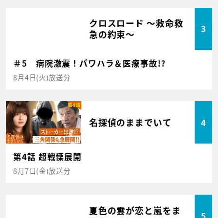
クロスロード ～救命救
3
急の約束～
＃5 病院激震！パワハラ＆医療事故!?
8月4日(火)放送分
名探偵のままでいて
4
第4話 超戦慄展開
8月7日(金)放送分
夏色の雲が恋と嵐をま
5