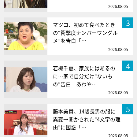
2026.08.05
3
マツコ、初めて食べたとき
の“衝撃度ナンバーワングル
メ”を告白「…
2026.08.05
4
若槻千夏、家族にはあるの
に…家で自分だけ“ないも
の”告白 あわや…
2026.08.05
5
藤本美貴、14歳長男の服に
異変→聞かされた“4文字の理
由”に困惑「…
2026.08.05