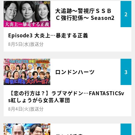
大追跡～警視庁ＳＳＢ
2
Ｃ強行犯係～ Season2
Episode3 大炎上…暴走する正義
8月5日(水)放送分
ロンドンハーツ
3
【恋の行方は？】ラブマゲドン…FANTASTICSv
s紅しょうがら女芸人軍団
8月4日(火)放送分