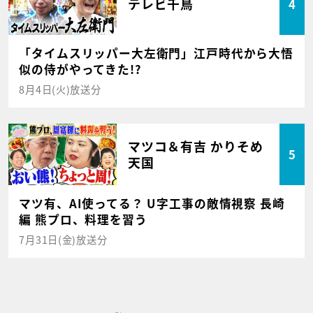
テレビ千鳥
4
「タイムスリッパー大左衛門」江戸時代から大悟
似の侍がやってきた!?
8月4日(火)放送分
マツコ＆有吉 かりそめ
5
天国
マツ有、AI使ってる？ U字工事の敵情視察 長崎
編 熊プロ、料理を習う
7月31日(金)放送分