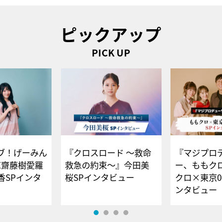
ピックアップ
PICK UP
ブ！げーみん
『クロスロード ～救命
『マジプロ
E齋藤樹愛羅
救急の約束～』今田美
ー、ももク
香SPインタ
桜SPインタビュー
クロ×東京0
ンタビュー