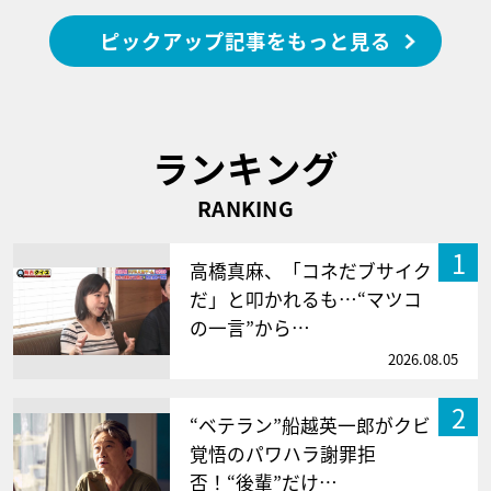
ピックアップ記事をもっと見る
ランキング
RANKING
1
高橋真麻、「コネだブサイク
だ」と叩かれるも…“マツコ
の一言”から…
2026.08.05
2
“ベテラン”船越英一郎がクビ
覚悟のパワハラ謝罪拒
否！“後輩”だけ…