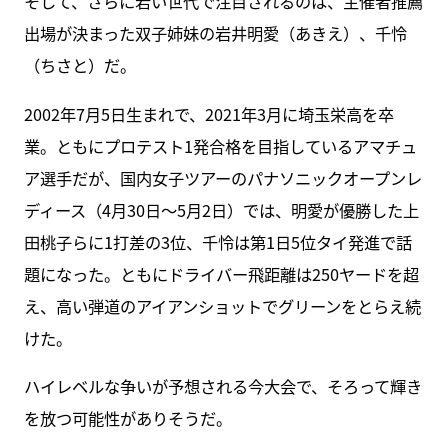
そして、さらに若い世代で注目されるのは、主催者推薦
出場が決まった双子姉妹の岩井明愛（あきえ）、千怜
（ちさと）だ。
2002年7月5日生まれで、2021年3月に埼玉栄高を卒
業。ともにプロテスト1発合格を目指しているアマチュ
ア選手だが、国内女子ツアーのパナソニックオープンレ
ディース（4月30日～5月2日）では、明愛が優勝した上
田桃子らに1打差の3位、千怜は第1日5位タイ発進で話
題になった。ともにドライバー飛距離は250ヤードを超
え、高い弾道のアイアンショットでグリーンをとらえ続
けた。
ハイレベルな争いが予想される今大会で、そろって輝き
を放つ可能性がありそうだ。