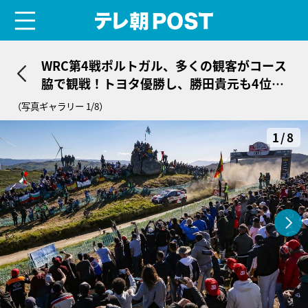
menu
テレ朝POST
WRC第4戦ポルトガル、多くの観客がコース
脇で観戦！トヨタ優勝し、勝田貴元も4位で
自身最高リザルト
（写真ギャラリー 1/8）
1/8