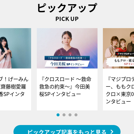
ピックアップ
PICK UP
ブ！げーみん
『クロスロード ～救命
『マジプロ
E齋藤樹愛羅
救急の約束～』今田美
ー、ももク
香SPインタ
桜SPインタビュー
クロ×東京0
ンタビュー
ピックアップ記事をもっと見る