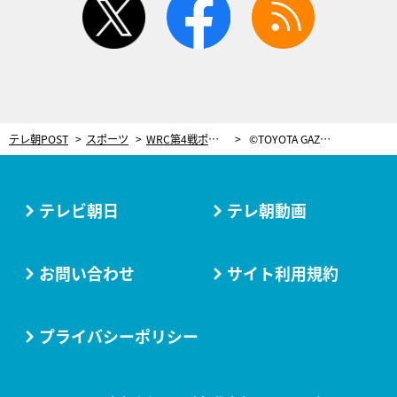
テレ朝POST
スポーツ
WRC第4戦ポルトガル、多くの観客がコース脇で観戦！トヨタ優勝し、勝田貴元も4位で自身最高リザルト
©TOYOTA GAZOO Racing
テレビ朝日
テレ朝動画
お問い合わせ
サイト利用規約
プライバシーポリシー