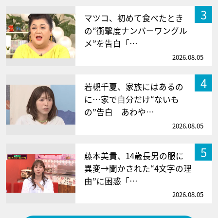
3
マツコ、初めて食べたとき
の“衝撃度ナンバーワングル
メ”を告白「…
2026.08.05
4
若槻千夏、家族にはあるの
に…家で自分だけ“ないも
の”告白 あわや…
2026.08.05
5
藤本美貴、14歳長男の服に
異変→聞かされた“4文字の理
由”に困惑「…
2026.08.05