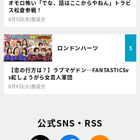
オモロ怖い「でな、話はここからやねん」トラビ
ス松倉参戦！
8月5日(水)放送分
ロンドンハーツ
5
【恋の行方は？】ラブマゲドン…FANTASTICSv
s紅しょうがら女芸人軍団
8月4日(火)放送分
公式SNS・RSS
twitter
facebook
rss