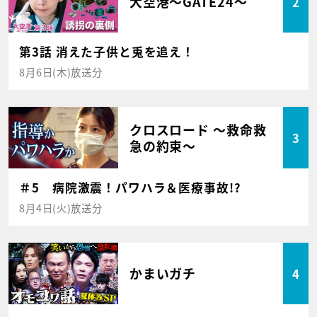
大空港～GATE24～
2
第3話 消えた子供と兎を追え！
8月6日(木)放送分
クロスロード ～救命救
3
急の約束～
＃5 病院激震！パワハラ＆医療事故!?
8月4日(火)放送分
かまいガチ
4