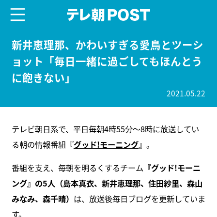
menu
テレ朝POST
新井恵理那、かわいすぎる愛鳥とツーシ
ョット「毎日一緒に過ごしてもほんとう
に飽きない」
2021.05.22
テレビ朝日系で、平日毎朝4時55分～8時に放送してい
る朝の情報番組『
グッド!モーニング
』。
番組を支え、毎朝を明るくするチーム
『グッド!モーニ
ング』の5人（島本真衣、新井恵理那、住田紗里、森山
みなみ、森千晴）
は、放送後毎日ブログを更新していま
す。