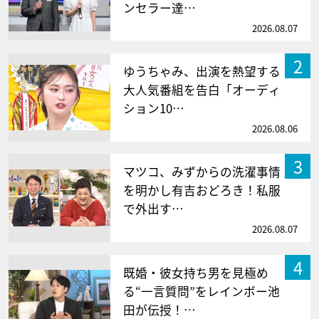
ンセラー達…
2026.08.07
2
ゆうちゃみ、出演を熱望する
大人気番組を告白「オーディ
ション10…
2026.08.06
3
マツコ、みずからの洗濯事情
を明かし有吉おどろき！私服
で外出す…
2026.08.07
4
既婚・彼女持ち男を見極め
る“一言質問”をレインボー池
田が伝授！…