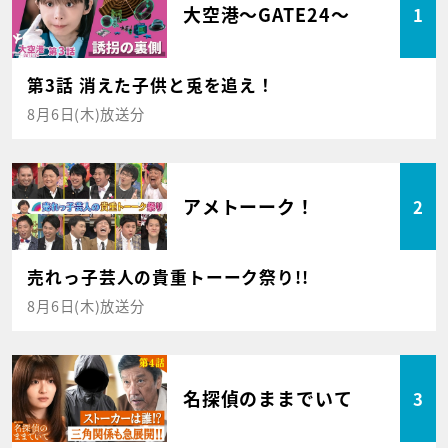
大空港～GATE24～
1
第3話 消えた子供と兎を追え！
8月6日(木)放送分
アメトーーク！
2
売れっ子芸人の貴重トーーク祭り!!
8月6日(木)放送分
名探偵のままでいて
3