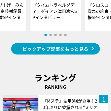
ブ！げーみん
『タイムトラベルダデ
『クロスロー
E齋藤樹愛羅
ィ』ダイアン津田篤宏S
救急の約束
香SPインタ
Pインタビュー
桜SPイ
ピックアップ記事をもっと見る
ランキング
RANKING
1
『Mステ』豪華8組が登場！2
3年ぶりに披露される“ミリオ