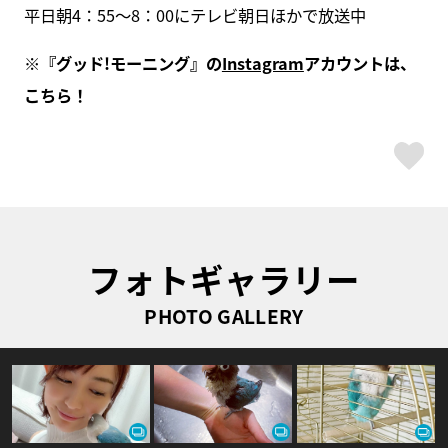
平日朝4：55～8：00にテレビ朝日ほかで放送中
※『グッド!モーニング』の
Instagram
アカウントは、
こちら！
ス
フォトギャラリー
PHOTO GALLERY