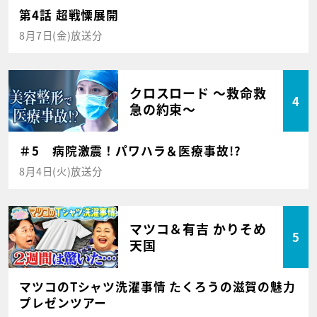
第4話 超戦慄展開
8月7日(金)放送分
クロスロード ～救命救
4
急の約束～
＃5 病院激震！パワハラ＆医療事故!?
8月4日(火)放送分
マツコ＆有吉 かりそめ
5
天国
マツコのTシャツ洗濯事情 たくろうの滋賀の魅力
プレゼンツアー