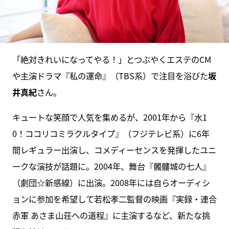
「絶対きれいになってやる！」とつぶやくエステのCM
や主演ドラマ『私の運命』（TBS系）で注目を浴びた
坂
井真紀
さん。
キュートな笑顔で人気を集めるが、2001年から『水1
0！ココリコミラクルタイプ』（フジテレビ系）に6年
間レギュラー出演し、コメディーセンスを発揮したユニ
ークな演技が話題に。2004年、舞台『髑髏城の七人』
（劇団☆新感線）に出演。2008年には自らオーディシ
ョンに参加を希望して若松孝二監督の映画『実録・連合
赤軍 あさま山荘への道程』に主演するなど、新たな挑