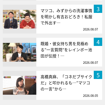
3
マツコ、みずからの洗濯事情
を明かし有吉おどろき！私服
で外出す…
2026.08.07
4
既婚・彼女持ち男を見極め
る“一言質問”をレインボー池
田が伝授！…
2026.08.07
5
高橋真麻、「コネだブサイク
だ」と叩かれるも…“マツコ
の一言”から…
2026.08.05