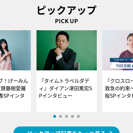
ピックアップ
PICK UP
ブ！げーみん
『タイムトラベルダデ
『クロスロー
E齋藤樹愛羅
ィ』ダイアン津田篤宏S
救急の約束
香SPインタ
Pインタビュー
桜SPイ