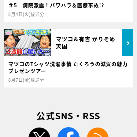
＃5 病院激震！パワハラ＆医療事故!?
8月4日(火)放送分
マツコ＆有吉 かりそめ
5
天国
マツコのTシャツ洗濯事情 たくろうの滋賀の魅力
プレゼンツアー
8月7日(金)放送分
公式SNS・RSS
twitter
facebook
rss