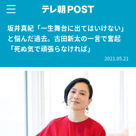
menu
テレ朝POST
坂井真紀「一生舞台に出てはいけない」
と悩んだ過去。古田新太の一言で奮起
「死ぬ気で頑張らなければ」
2021.05.21