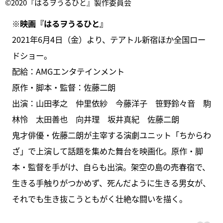
©︎2020『はるヲうるひと』製作委員会
※映画『はるヲうるひと』
2021年6月4日（金）より、テアトル新宿ほか全国ロー
ドショー。
配給：AMGエンタテインメント
原作・脚本・監督：佐藤二朗
出演：山田孝之 仲里依紗 今藤洋子 笹野鈴々音 駒
林怜 太田善也 向井理 坂井真紀 佐藤二朗
鬼才俳優・佐藤二朗が主宰する演劇ユニット「ちからわ
ざ」で上演して話題を集めた舞台を映画化。原作・脚
本・監督を手がけ、自らも出演。架空の島の売春宿で、
生きる手触りがつかめず、死んだように生きる男女が、
それでも生き抜こうともがく壮絶な闘いを描く。