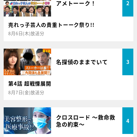
アメトーーク！
2
売れっ子芸人の貴重トーーク祭り!!
8月6日(木)放送分
名探偵のままでいて
3
第4話 超戦慄展開
8月7日(金)放送分
クロスロード ～救命救
4
急の約束～