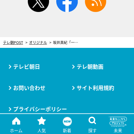
テレ朝POST
オリジナル
坂井真紀「一生舞台に出てはいけない」と悩んだ過去。古田新太の一言で奮起「死ぬ気で頑張らなければ」
テレビ朝日
テレ朝動画
お問い合わせ
サイト利用規約
プライバシーポリシー
ホーム
人気
新着
探す
未来
Copyright(C) tv asahi All rights reserved.