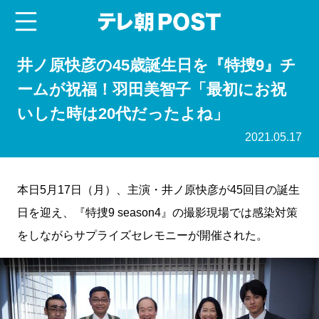
menu
テレ朝POST
井ノ原快彦の45歳誕生日を『特捜9』チ
ームが祝福！羽田美智子「最初にお祝
いした時は20代だったよね」
2021.05.17
本日5月17日（月）、主演・井ノ原快彦が45回目の誕生
日を迎え、『特捜9 season4』の撮影現場では感染対策
をしながらサプライズセレモニーが開催された。