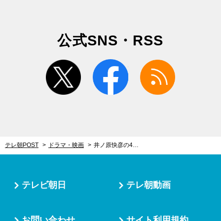
公式SNS・RSS
twitter
facebook
rss
テレ朝POST
ドラマ・映画
井ノ原快彦の45歳誕生日を『特捜9』チームが祝福！羽田美智子「最初にお祝いした時は20代だったよね」
テレビ朝日
テレ朝動画
お問い合わせ
サイト利用規約