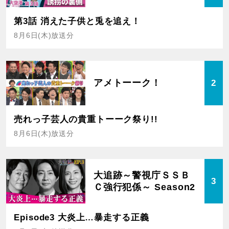
第3話 消えた子供と兎を追え！
8月6日(木)放送分
アメトーーク！
2
売れっ子芸人の貴重トーーク祭り!!
8月6日(木)放送分
大追跡～警視庁ＳＳＢ
3
Ｃ強行犯係～ Season2
Episode3 大炎上…暴走する正義