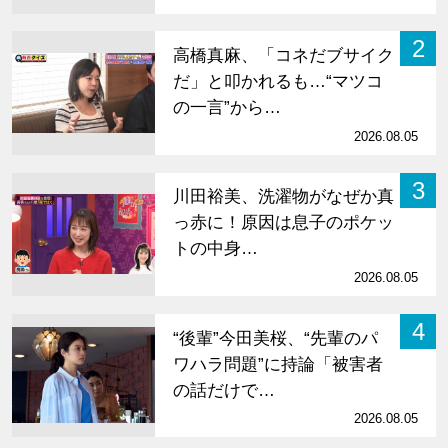
2
高橋真麻、「コネだブサイク
だ」と叩かれるも…“マツコ
の一言”から…
2026.08.05
3
川田裕美、洗濯物がなぜか真
っ赤に！原因は息子のポケッ
トの中身…
2026.08.05
4
“後輩”今田美桜、“先輩のパ
ワハラ問題”に持論「被害者
の話だけで…
2026.08.05