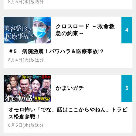
8月5日(水)放送分
クロスロード ～救命救
4
急の約束～
＃5 病院激震！パワハラ＆医療事故!?
8月4日(火)放送分
かまいガチ
5
オモロ怖い「でな、話はここからやねん」トラビ
ス松倉参戦！
8月5日(水)放送分