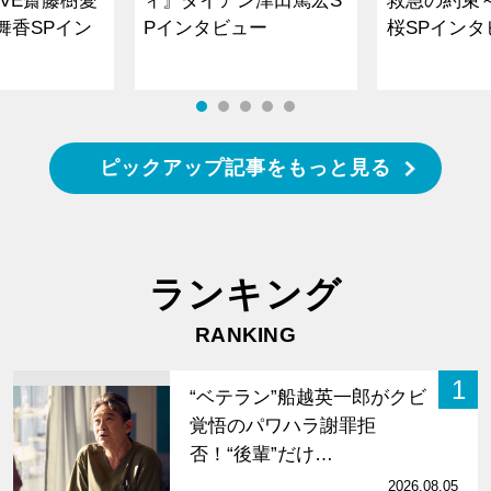
VE齋藤樹愛
ィ』ダイアン津田篤宏S
救急の約束
舞香SPイン
Pインタビュー
桜SPイ
ピックアップ記事をもっと見る
ランキング
RANKING
1
“ベテラン”船越英一郎がクビ
覚悟のパワハラ謝罪拒
否！“後輩”だけ…
2026.08.05