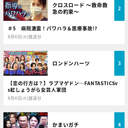
クロスロード ～救命救
2
急の約束～
＃5 病院激震！パワハラ＆医療事故!?
8月4日(火)放送分
ロンドンハーツ
3
【恋の行方は？】ラブマゲドン…FANTASTICSv
s紅しょうがら女芸人軍団
8月4日(火)放送分
かまいガチ
4