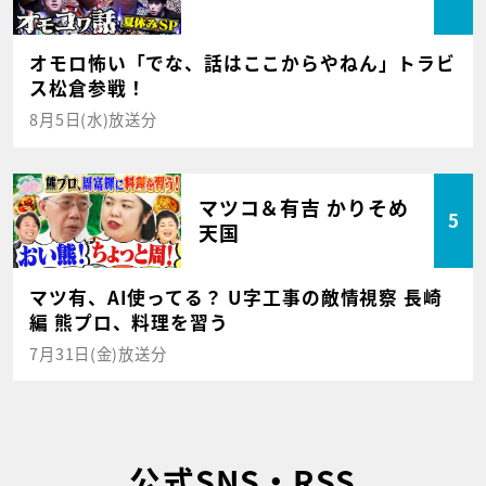
オモロ怖い「でな、話はここからやねん」トラビ
ス松倉参戦！
8月5日(水)放送分
マツコ＆有吉 かりそめ
5
天国
マツ有、AI使ってる？ U字工事の敵情視察 長崎
編 熊プロ、料理を習う
7月31日(金)放送分
公式SNS・RSS