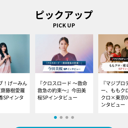
ピックアップ
PICK UP
ブ！げーみん
『クロスロード ～救命
『マジプロ
E齋藤樹愛羅
救急の約束～』今田美
ー、ももク
香SPインタ
桜SPインタビュー
クロ×東京0
ンタビュー