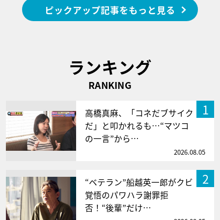
ピックアップ記事をもっと見る
ランキング
RANKING
1
高橋真麻、「コネだブサイク
だ」と叩かれるも…“マツコ
の一言”から…
2026.08.05
2
“ベテラン”船越英一郎がクビ
覚悟のパワハラ謝罪拒
否！“後輩”だけ…