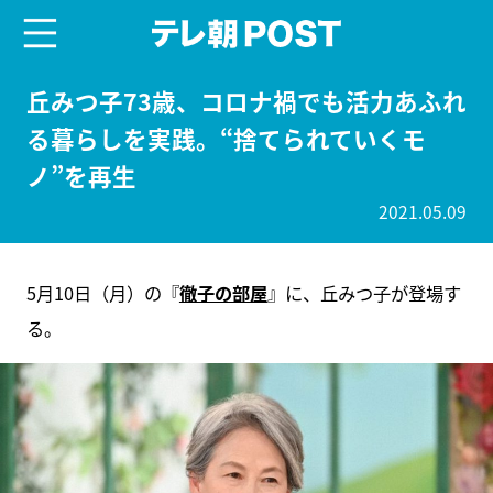
menu
テレ朝POST
丘みつ子73歳、コロナ禍でも活力あふれ
る暮らしを実践。“捨てられていくモ
ノ”を再生
2021.05.09
5月10日（月）の『
徹子の部屋
』に、丘みつ子が登場す
る。