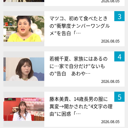
2026.08.05
3
マツコ、初めて食べたとき
の“衝撃度ナンバーワングル
メ”を告白「…
2026.08.05
4
若槻千夏、家族にはあるの
に…家で自分だけ“ないも
の”告白 あわや…
2026.08.05
5
藤本美貴、14歳長男の服に
異変→聞かされた“4文字の理
由”に困惑「…
2026.08.05