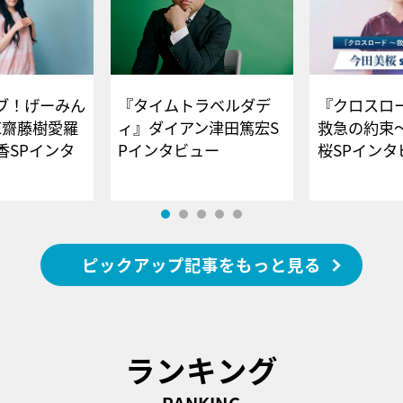
ブ！げーみん
『タイムトラベルダデ
『クロスロー
E齋藤樹愛羅
ィ』ダイアン津田篤宏S
救急の約束
香SPインタ
Pインタビュー
桜SPイ
ピックアップ記事をもっと見る
ランキング
RANKING