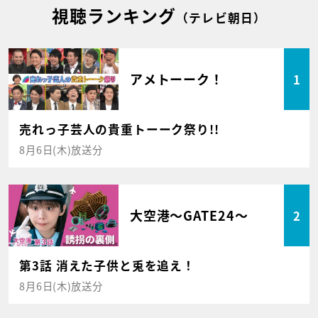
視聴ランキング
（テレビ朝日）
アメトーーク！
1
売れっ子芸人の貴重トーーク祭り!!
8月6日(木)放送分
大空港～GATE24～
2
第3話 消えた子供と兎を追え！
8月6日(木)放送分