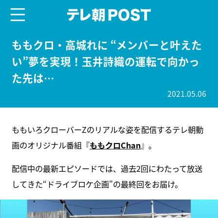
menu
テレ朝POST
ももクロ・高城れに “メンバーと叶えた
い”夢を実現！玉井詩織の運転で向かっ
た先は…
2021.05.06
ももいろクローバーZのリアルな姿を配信するテレ朝動
画のオリジナル番組『
ももクロChan
』。
配信中の最新エピソードでは、過去2回にわたって放送
してきた“ドライブロケ企画”の最終回をお届け。