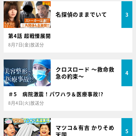
名探偵のままでいて
3
第4話 超戦慄展開
8月7日(金)放送分
クロスロード ～救命救
4
急の約束～
＃5 病院激震！パワハラ＆医療事故!?
8月4日(火)放送分
マツコ＆有吉 かりそめ
5
天国