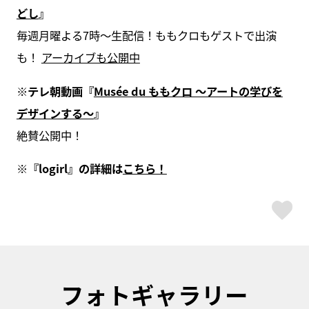
どし
』
毎週月曜よる7時〜生配信！ももクロもゲストで出演
も！
アーカイブも公開中
※テレ朝動画『
Musée du ももクロ ～アートの学びを
デザインする～
』
絶賛公開中！
※『logirl』の詳細は
こちら！
ス
フォトギャラリー