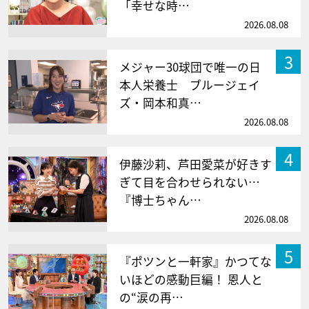
「幸せな時…
2026.08.08
3
メジャー30球団で唯一の日
本人栄養士 ブルージェイ
ズ・岡本和真…
2026.08.08
4
伊藤沙莉、芦田愛菜が好きす
ぎて目を合わせられない…
『博士ちゃん…
2026.08.08
5
『ポツンと一軒家』かつてな
いほどの感動巨編！ 恩人と
の“涙の再…