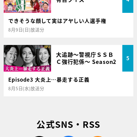
できそうな顔して実はアヤしい人選手権
8月9日(日)放送分
大追跡～警視庁ＳＳＢ
5
Ｃ強行犯係～ Season2
Episode3 大炎上…暴走する正義
8月5日(水)放送分
公式SNS・RSS