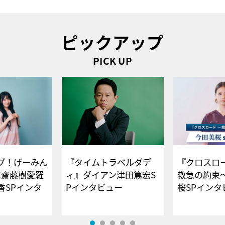
ピックアップ
PICK UP
ブ！げーみん
『タイムトラベルダデ
『クロスロー
E齋藤樹愛羅
ィ』ダイアン津田篤宏S
救急の約束
香SPインタ
Pインタビュー
桜SPイ