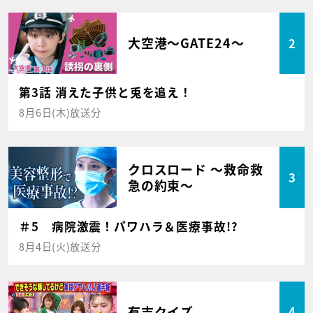
大空港～GATE24～
2
第3話 消えた子供と兎を追え！
8月6日(木)放送分
クロスロード ～救命救
3
急の約束～
＃5 病院激震！パワハラ＆医療事故!?
8月4日(火)放送分
有吉クイズ
4