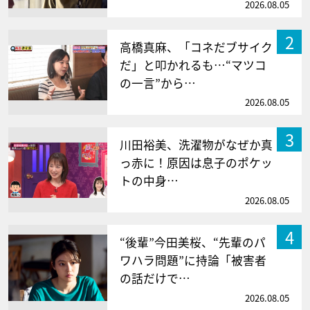
2026.08.05
2
高橋真麻、「コネだブサイク
だ」と叩かれるも…“マツコ
の一言”から…
2026.08.05
3
川田裕美、洗濯物がなぜか真
っ赤に！原因は息子のポケッ
トの中身…
2026.08.05
4
“後輩”今田美桜、“先輩のパ
ワハラ問題”に持論「被害者
の話だけで…
2026.08.05