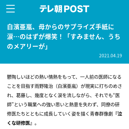
menu
テレ朝POST
白濱亜嵐、母からのサプライズ手紙に
涙…のはずが爆笑！「すみません、うち
のメアリーが」
2021.04.19
鬱陶しいほどの熱い情熱をもって、一人前の医師になる
ことを目指す雨野隆治（白濱亜嵐）が現実に打ちのめさ
れ、葛藤し、幾度となく涙を流しながら、それでも“医
師”という職業への強い思いと熱意を失わず、同僚の研
修医たちとともに成長していく姿を描く青春群像劇
『泣
くな研修医』
。