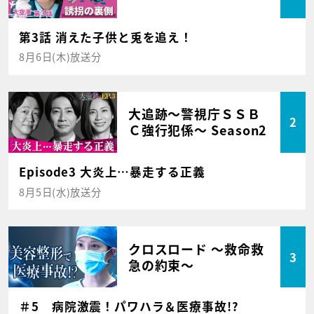
第3話 消えた子供と兎を追え！
8月6日(木)放送分
大追跡～警視庁ＳＳＢ
2
Ｃ強行犯係～ Season2
Episode3 大炎上…暴走する正義
8月5日(水)放送分
クロスロード ～救命救
3
急の約束～
＃5 病院激震！パワハラ＆医療事故!?