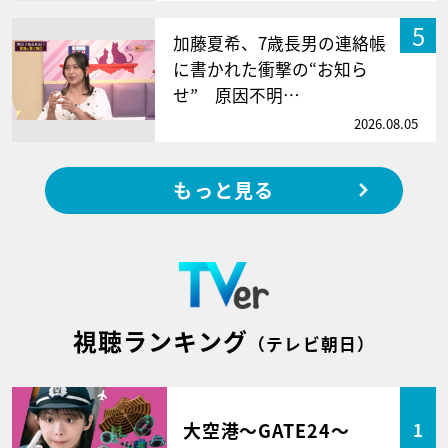
5
加藤夏希、7歳長男の連絡帳
に書かれた衝撃の“お知ら
せ” 原因不明…
2026.08.05
もっと見る
視聴ランキング
（テレビ朝日）
大空港～GATE24～
1