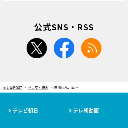
公式SNS・RSS
twitter
facebook
rss
テレ朝POST
ドラマ・映画
白濱亜嵐、母からのサプライズ手紙に涙…のはずが爆笑！「すみません、うちのメアリーが」
テレビ朝日
テレ朝動画