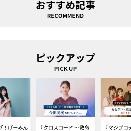
おすすめ記事
RECOMMEND
ピックアップ
PICK UP
ブ！げーみん
『クロスロード ～救命
『マジプロ