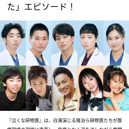
た」エピソード！
『泣くな研修医』は、白濱演じる隆治ら研修医たちが医