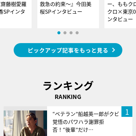
E齋藤樹愛羅
救急の約束～』今田美
ー、ももク
香SPインタ
桜SPインタビュー
クロ×東京0
ンタビュー
ピックアップ記事をもっと見る
ランキング
RANKING
1
“ベテラン”船越英一郎がクビ
覚悟のパワハラ謝罪拒
否！“後輩”だけ…