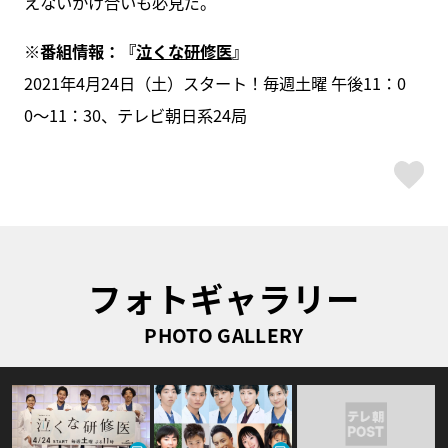
えないかけ合いも必見だ。
※番組情報：『
泣くな研修医
』
2021年4月24日（土）スタート！毎週土曜 午後11：0
0〜11：30、テレビ朝日系24局
ス
フォトギャラリー
PHOTO GALLERY