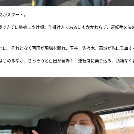
影がスタート。
慢できずに終始にやけ顔。仕掛け人であるにもかかわらず、運転手を決
とに。それとなく百田が現場を離れ、玉井、佐々木、高城が先に乗車す
はじめるなか、さっそうと百田が登場！ 運転席に乗り込み、躊躇なく