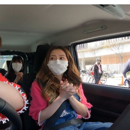
『アイ＝ラブ！げーみん
E齋藤樹愛羅＆佐々木舞
ビュー