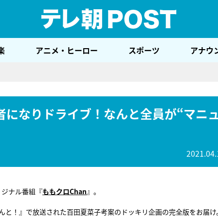
テレ
楽
アニメ・ヒーロー
スポーツ
アナウ
者になりドライブ！なんと全員が“マニ
2021.04.
リジナル番組『
ももクロChan
』。
ゃんと！』で放送された百田夏菜子考案のドッキリ企画の完全版をお届け