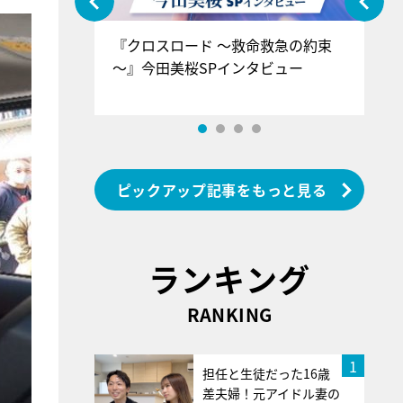
ぐ』＝LOV
『クロスロード ～救命救急の約束
『
香SPインタ
～』今田美桜SPインタビュー
ロ
ン
ピックアップ記事をもっと見る
ランキング
RANKING
1
担任と生徒だった16歳
差夫婦！元アイドル妻の