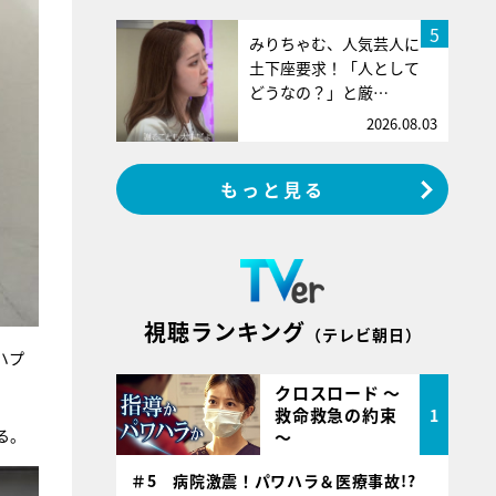
5
みりちゃむ、人気芸人に
土下座要求！「人として
どうなの？」と厳…
2026.08.03
もっと見る
視聴ランキング
（テレビ朝日）
ハプ
クロスロード ～
救命救急の約束
1
る。
～
＃5 病院激震！パワハラ＆医療事故!?