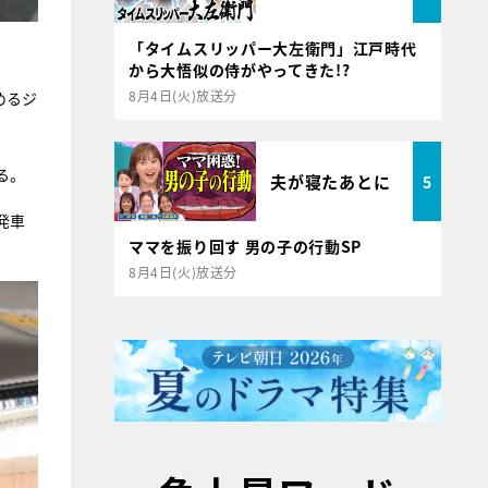
「タイムスリッパー大左衛門」江戸時代
から大悟似の侍がやってきた!?
8月4日(火)放送分
めるジ
る。
夫が寝たあとに
5
発車
ママを振り回す 男の子の行動SP
8月4日(火)放送分