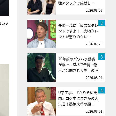
猛アタックで成就し…
2026.08.03
2
ないメ
長嶋一茂に「最悪なタレ
ントですよ！」大物タレ
ントが怒りのクレ…
2026.07.26
3
20年前のパワハラ疑惑
が浮上！SNSで告発…怒
声が公開され大炎上の…
2026.08.04
4
U字工事、『かりそめ天
国』ロケ中にまさかの大
失言！熟練大将の顔…
2026.08.01