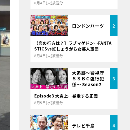
8月4日(火)放送分
ロンドンハーツ
2
【恋の行方は？】ラブマゲドン…FANTA
STICSvs紅しょうがら女芸人軍団
8月4日(火)放送分
大追跡～警視庁
ＳＳＢＣ強行犯
3
係～ Season2
Episode3 大炎上…暴走する正義
8月5日(水)放送分
テレビ千鳥
4