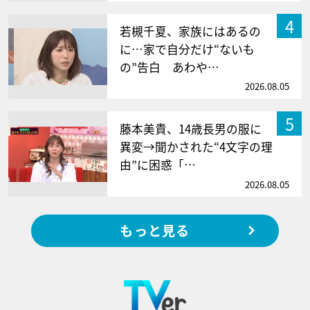
4
若槻千夏、家族にはあるの
に…家で自分だけ“ないも
の”告白 あわや…
2026.08.05
5
藤本美貴、14歳長男の服に
異変→聞かされた“4文字の理
由”に困惑「…
2026.08.05
もっと見る