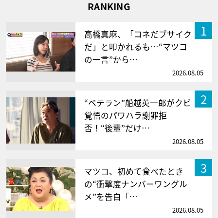
RANKING
1
高橋真麻、「コネだブサイク
だ」と叩かれるも…“マツコ
の一言”から…
2026.08.05
2
“ベテラン”船越英一郎がクビ
覚悟のパワハラ謝罪拒
否！“後輩”だけ…
2026.08.05
3
マツコ、初めて食べたとき
の“衝撃度ナンバーワングル
メ”を告白「…
2026.08.05