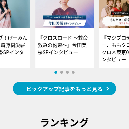
ブ！げーみん
『クロスロード ～救命
『マジプロ
E齋藤樹愛羅
救急の約束～』今田美
ー、ももク
香SPインタ
桜SPインタビュー
クロ×東京0
ンタビュー
ピックアップ記事をもっと見る
ランキング