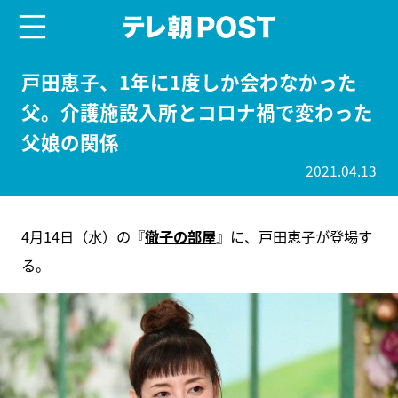
menu
テレ朝POST
戸田恵子、1年に1度しか会わなかった
父。介護施設入所とコロナ禍で変わった
父娘の関係
2021.04.13
4月14日（水）の『
徹子の部屋
』に、戸田恵子が登場す
る。