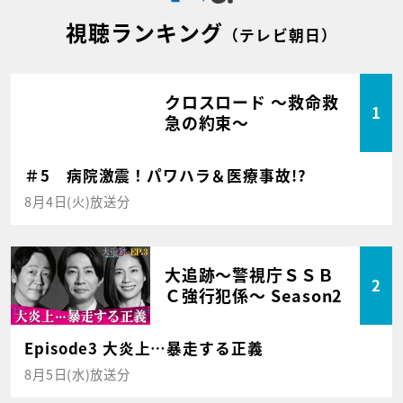
視聴ランキング
（テレビ朝日）
クロスロード ～救命救
1
急の約束～
＃5 病院激震！パワハラ＆医療事故!?
8月4日(火)放送分
大追跡～警視庁ＳＳＢ
2
Ｃ強行犯係～ Season2
Episode3 大炎上…暴走する正義
8月5日(水)放送分