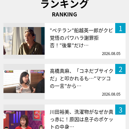
ランキング
RANKING
1
“ベテラン”船越英一郎がクビ
覚悟のパワハラ謝罪拒
否！“後輩”だけ…
2026.08.05
2
高橋真麻、「コネだブサイク
だ」と叩かれるも…“マツコ
の一言”から…
2026.08.05
3
川田裕美、洗濯物がなぜか真
っ赤に！原因は息子のポケッ
トの中身…