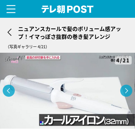
menu
テレ朝POST
ニュアンスカールで髪のボリューム感アッ
プ！イマっぽさ抜群の巻き髪アレンジ
（写真ギャラリー 4/21）
4/21