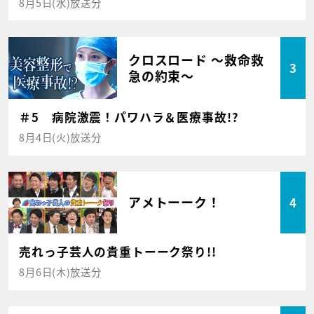
8月5日(水)放送分
クロスロード ～救命救
3
急の約束～
＃5 病院激震！パワハラ＆医療事故!?
8月4日(火)放送分
アメトーーク！
4
売れっ子芸人の貴重トーーク祭り!!
8月6日(木)放送分