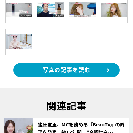
写真の記事を読む
関連記事
サムネイル
蛯原友里、MCを務める『BeauTV』の終
了を発表 約17年間、“金曜は夜…