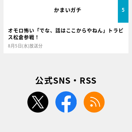
かまいガチ
5
オモロ怖い「でな、話はここからやねん」トラビ
ス松倉参戦！
8月5日(水)放送分
公式SNS・RSS
twitter
facebook
rss