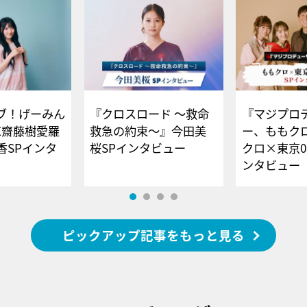
ブ！げーみん
『クロスロード ～救命
『マジプロ
E齋藤樹愛羅
救急の約束～』今田美
ー、ももク
香SPインタ
桜SPインタビュー
クロ×東京0
ンタビュー
ピックアップ記事をもっと見る