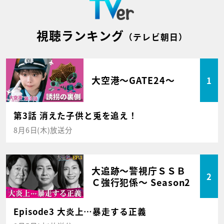
視聴ランキング
（テレビ朝日）
大空港～GATE24～
1
第3話 消えた子供と兎を追え！
8月6日(木)放送分
大追跡～警視庁ＳＳＢ
2
Ｃ強行犯係～ Season2
Episode3 大炎上…暴走する正義