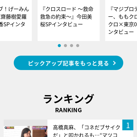
ブ！げーみん
『クロスロード ～救命
『マジプロ
E齋藤樹愛羅
救急の約束～』今田美
ー、ももク
香SPインタ
桜SPインタビュー
クロ×東京0
ンタビュー
ピックアップ記事をもっと見る
ランキング
RANKING
1
高橋真麻、「コネだブサイク
だ」と叩かれるも…“マツコ