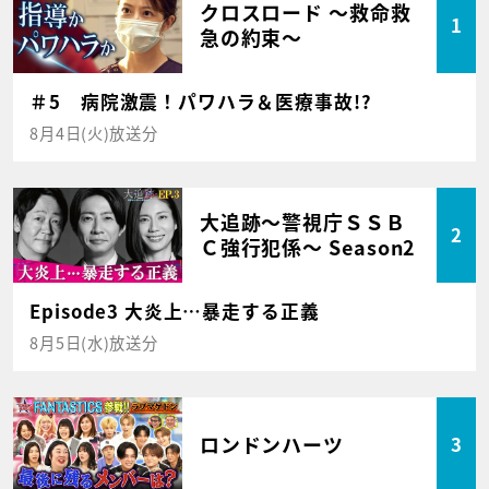
クロスロード ～救命救
1
急の約束～
＃5 病院激震！パワハラ＆医療事故!?
8月4日(火)放送分
大追跡～警視庁ＳＳＢ
2
Ｃ強行犯係～ Season2
Episode3 大炎上…暴走する正義
8月5日(水)放送分
ロンドンハーツ
3