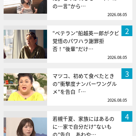
の一言”から…
2026.08.05
2
“ベテラン”船越英一郎がクビ
覚悟のパワハラ謝罪拒
否！“後輩”だけ…
2026.08.05
3
マツコ、初めて食べたとき
の“衝撃度ナンバーワングル
メ”を告白「…
2026.08.05
4
若槻千夏、家族にはあるの
に…家で自分だけ“ないも
の”告白 あわや…