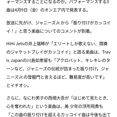
ォーマンスすることになるのか。パフォーマンスする3
曲は4月9日（金）のオンエア内で発表する。
放送に先がけ、ジャニーズJr.から「振り付けがカッコイ
イ！」と思う楽曲についてのコメントが到着。
HiHi Jetsの井上瑞稀が「エリートしか歌えない、間奏
のジャケットプレイがカッコイイ」と語る楽曲は、Trav
is Japanの川島如恵留も「アクロバット、キレキレのタ
ーンなど、ジャニーズの伝統が詰まった振り付け。ジャ
ニーズJr.の登龍門と言えるほど、難易度が高いです」
とイチオシ。
さらに、なにわ男子の西畑大吾が「はじめて見たとき、
心を奪われた」という楽曲は、美 少年の浮所飛貴も
「この曲の振り付けを超えるカッコイイ曲は今後も出て