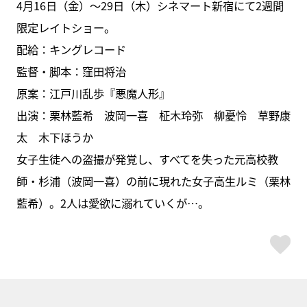
4月16日（金）～29日（木）シネマート新宿にて2週間
限定レイトショー。
配給：キングレコード
監督・脚本：窪田将治
原案：江戸川乱歩『悪魔人形』
出演：栗林藍希 波岡一喜 柾木玲弥 柳憂怜 草野康
太 木下ほうか
女子生徒への盗撮が発覚し、すべてを失った元高校教
師・杉浦（波岡一喜）の前に現れた女子高生ルミ（栗林
藍希）。2人は愛欲に溺れていくが…。
ス