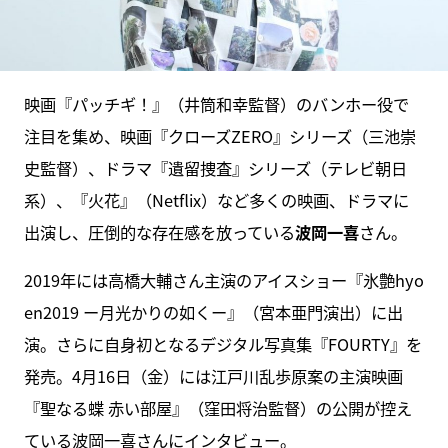
映画『パッチギ！』（井筒和幸監督）のバンホー役で
注目を集め、映画『クローズZERO』シリーズ（三池崇
史監督）、ドラマ『遺留捜査』シリーズ（テレビ朝日
系）、『火花』（Netflix）など多くの映画、ドラマに
出演し、圧倒的な存在感を放っている
波岡一喜
さん。
2019年には高橋大輔さん主演のアイスショー『氷艶hyo
en2019 ー月光かりの如くー』（宮本亜門演出）に出
演。さらに自身初となるデジタル写真集『FOURTY』を
発売。4月16日（金）には江戸川乱歩原案の主演映画
『聖なる蝶 赤い部屋』（窪田将治監督）の公開が控え
ている波岡一喜さんにインタビュー。