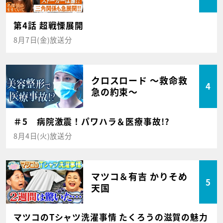
第4話 超戦慄展開
8月7日(金)放送分
クロスロード ～救命救
4
急の約束～
＃5 病院激震！パワハラ＆医療事故!?
8月4日(火)放送分
マツコ＆有吉 かりそめ
5
天国
マツコのTシャツ洗濯事情 たくろうの滋賀の魅力