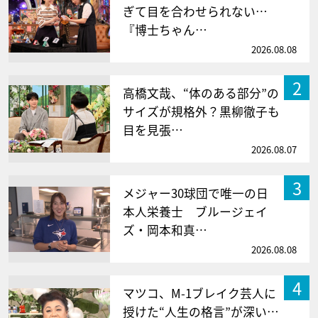
ぎて目を合わせられない…
『博士ちゃん…
2026.08.08
2
高橋文哉、“体のある部分”の
サイズが規格外？黒柳徹子も
目を見張…
2026.08.07
3
メジャー30球団で唯一の日
本人栄養士 ブルージェイ
ズ・岡本和真…
2026.08.08
4
マツコ、M-1ブレイク芸人に
授けた“人生の格言”が深い…