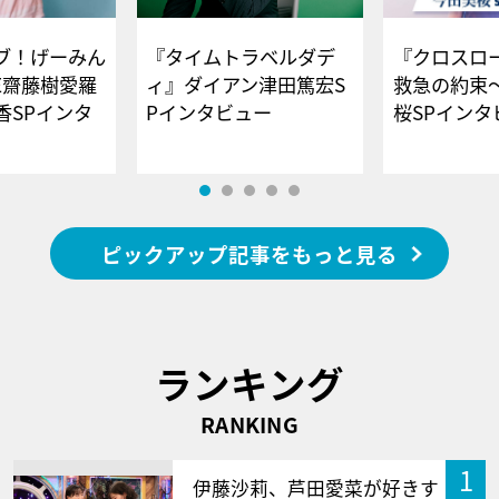
ブ！げーみん
『タイムトラベルダデ
『クロスロー
E齋藤樹愛羅
ィ』ダイアン津田篤宏S
救急の約束
香SPインタ
Pインタビュー
桜SPイ
ピックアップ記事をもっと見る
ランキング
RANKING
1
伊藤沙莉、芦田愛菜が好きす