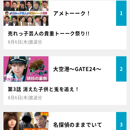
アメトーーク！
1
売れっ子芸人の貴重トーーク祭り!!
8月6日(木)放送分
大空港～GATE24～
2
第3話 消えた子供と兎を追え！
8月6日(木)放送分
名探偵のままでいて
3