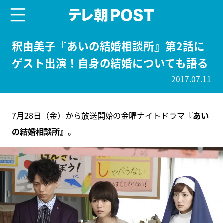
menu
テレ朝POST
釈由美子『あいの結婚相談所』第2話に
ゲスト出演！自身の結婚についても語る
2017.07.11
7月28日（金）から放送開始の金曜ナイトドラマ『
あい
の結婚相談所』
。